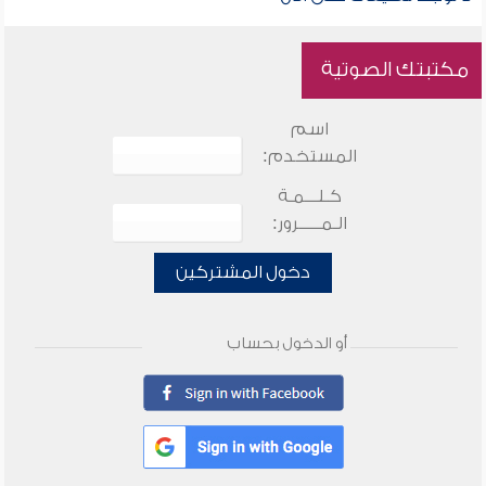
مكتبتك الصوتية
اسم
المستخدم:
كـلـــمـة
الـمـــــرور:
دخول المشتركين
أو الدخول بحساب