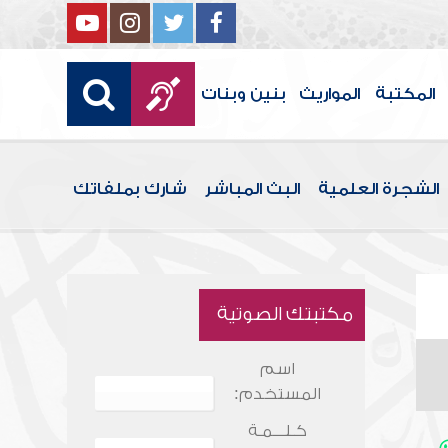
المكتبة
المواريث
بنين وبنات
الشجرة العلمية
البث المباشر
شارك بملفاتك
مكتبتك الصوتية
اسم
المستخدم:
كـلـــمـة