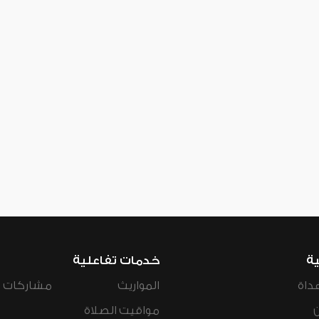
ية
خدمات تفاعلية
داة
المواريث
مشاركات ال
مواقيت الصلاة