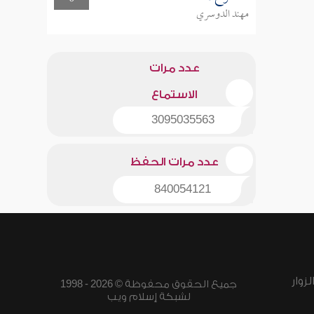
مهند الدوسري
عدد مرات
الاستماع
3095035563
عدد مرات الحفظ
840054121
زوار
جميع الحقوق محفوظة © 2026 - 1998
لشبكة إسلام ويب