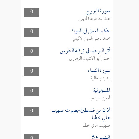
سورة البروج
0
عبد الله عواد الجهني
حكم العمل فى البنوك
0
محمد ناصر الدين الألباني
أثر التوحيد في تزكية النفوس
0
حسن أبو الأشبال الزهيري
سورة النساء
0
رشيد بلعالية
المسؤولية
0
أيمن صيدح
أذان من فلسطين-بصوت صهيب
0
هاني خطبا
صهيب هاني خطبا
الشموخ5
0