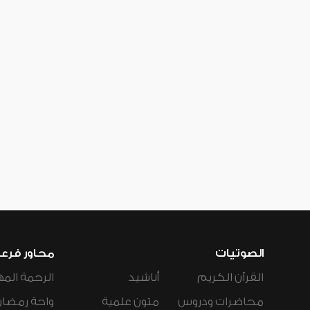
الصوتيات
محاور فرع
القرآن الكريم
أناشيد
الرحمة المه
محاضرات ودروس
متون علمية
واحة رمضان