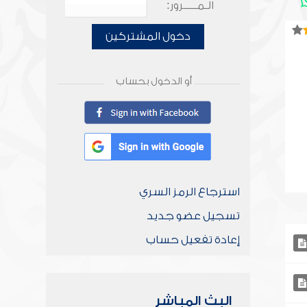
الـمـــــرور:
دخول المشتركين
أو الدخول بحساب
استرجاع الرمز السري
تسجيل عضو جديد
إعادة تفعيل حساب
البث المباشر