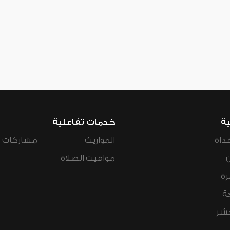
ية
خدمات تفاعلية
داة
المواريث
مشاركات ال
مواقيت الصلاة
رة
ة
عشر