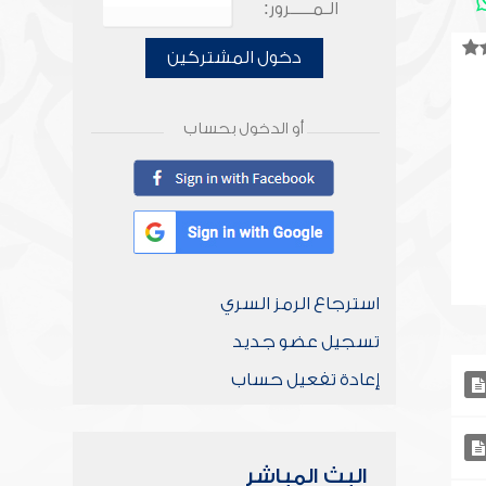
الـمـــــرور:
دخول المشتركين
أو الدخول بحساب
استرجاع الرمز السري
تسجيل عضو جديد
إعادة تفعيل حساب
البث المباشر