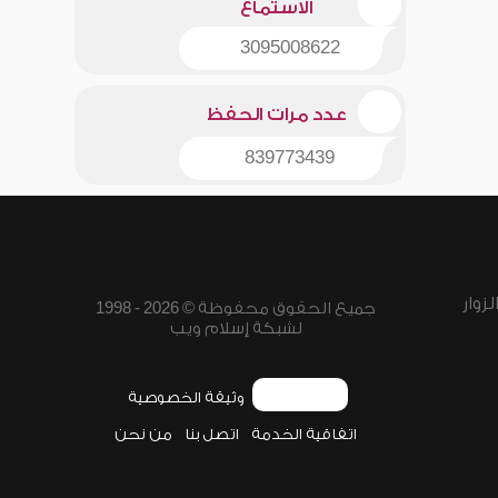
الاستماع
3095008622
عدد مرات الحفظ
839773439
زوار
جميع الحقوق محفوظة © 2026 - 1998
لشبكة إسلام ويب
وثيقة الخصوصية
اتفاقية الخدمة
اتصل بنا
من نحن