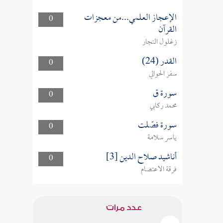
الإعجاز العلمي...من معجزات
0
القرآن
زغلول النجار
القدر (24)
0
سفر الحوالي
سورة ق
0
محمد ركابي
سورة فصّلت
0
ياسر سلامة
أناشيد صلاح الدين [3]
0
فرقة الاعتصام
عدد مرات