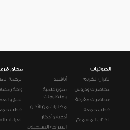
الصوتيات
محاور فرع
القرآن الكريم
أناشيد
الرحمة المه
محاضرات ودروس
متون علمية
واحة رمضان
ومنظومات
محاضرات مفرغة
الحج و العم
مختارات من الأذان
خطب جمعة
خطب جمع
أدعية و أذكار
الكتاب المسموع
القراءات ال
استراحة التسجيلات