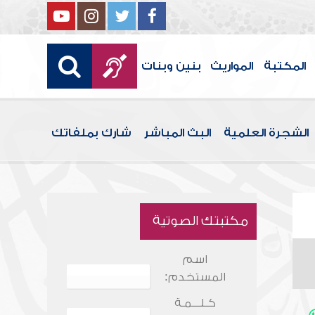
المكتبة
المواريث
بنين وبنات
الشجرة العلمية
البث المباشر
شارك بملفاتك
مكتبتك الصوتية
اسم
المستخدم:
كـلـــمـة