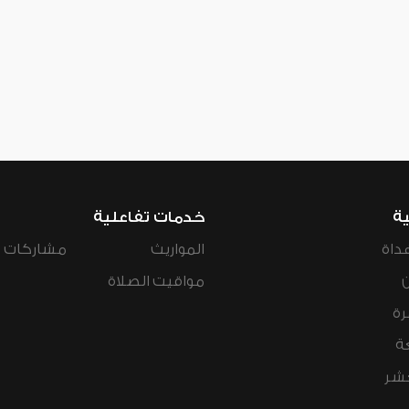
ية
خدمات تفاعلية
داة
المواريث
مشاركات ال
مواقيت الصلاة
رة
ة
عشر