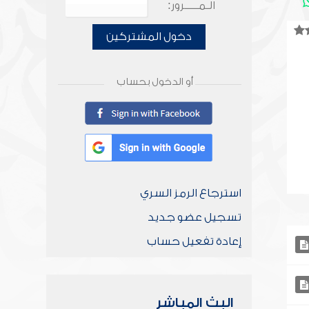
الـمـــــرور:
دخول المشتركين
أو الدخول بحساب
استرجاع الرمز السري
تسجيل عضو جديد
إعادة تفعيل حساب
البث المباشر