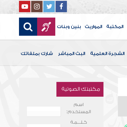
المكتبة
المواريث
بنين وبنات
الشجرة العلمية
البث المباشر
شارك بملفاتك
مكتبتك الصوتية
اسم
المستخدم:
كـلـــمـة