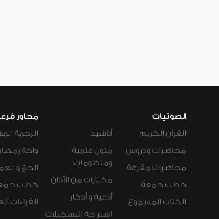
الصوتيات
محاور فرع
القرآن الكريم
أناشيد
الرحمة المه
محاضرات ودروس
متون علمية
واحة رمضان
ومنظومات
محاضرات مفرغة
الحج و العم
مختارات من الأذان
خطب جمعة
خطب جمع
أدعية و أذكار
الكتاب المسموع
القراءات ال
استراحة التسجيلات