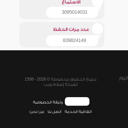
الاستماع
3095014031
عدد مرات الحفظ
839824149
زوار
جميع الحقوق محفوظة © 2026 - 1998
لشبكة إسلام ويب
وثيقة الخصوصية
اتفاقية الخدمة
اتصل بنا
من نحن