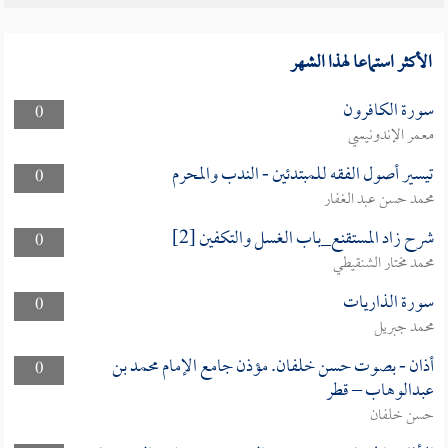
الأكثر استماعا لهذا الشهر
سورة الكافرون
0
معمر الإندونيسي
تيسير أصول الفقه للمبتدئين - الندب والمحرم
0
محمد حسن عبد الغفار
شرح زاد المستقنع_باب الغسل والتكفين [2]
0
محمد مختار الشنقيطي
سورة الذاريات
0
محمد جبريل
أذان - بصوت حسن خلفان. مؤذن جامع الإمام محمد بن
0
عبدالوهاب – قطر
حسن خلفان