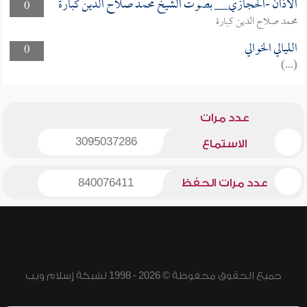
الأذان -الحجازي__ بصوت الشيخ محمد صلاح الدين كبارة
0
محمد صلاح الدين كبارة
الليالي الخوالي
0
(...)
عدد مرات
3095037286
الاستماع
عدد مرات الحفظ
840076411
جميع الحقوق محفوظة © 2026 - 1998 لشبكة إسلام ويب