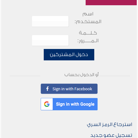
اسم
المستخدم:
كـلـــمـة
الـمـــــرور:
دخول المشتركين
أو الدخول بحساب
استرجاع الرمز السري
تسجيل عضو جديد