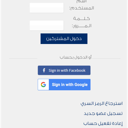
اسم
المستخدم:
كـلـــمـة
الـمـــــرور:
دخول المشتركين
أو الدخول بحساب
استرجاع الرمز السري
تسجيل عضو جديد
إعادة تفعيل حساب