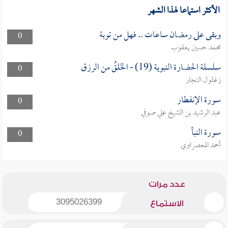
الأكثر استماعا لهذا الشهر
وبقى على رمضان ساعات .. فهل من توبة
0
محمد حسين يعقوب
سلسلة الحضارة النبوية (19) - الخَلقُ من الرزق
0
زغلول النجار
سورة الإنفطار
0
عبد الرشيد بن الشيخ علي صوفي
سورة النبأ
0
أحمد المعصراوي
عدد مرات
3095026399
الاستماع