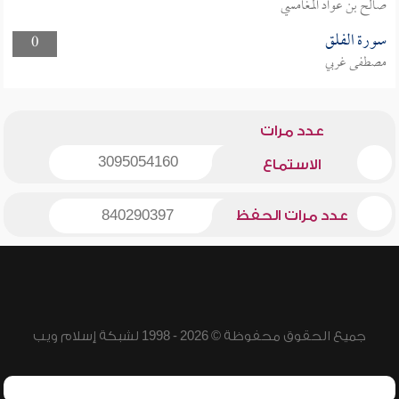
صالح بن عواد المغامسي
سورة الفلق
0
مصطفى غربي
عدد مرات
3095054160
الاستماع
عدد مرات الحفظ
840290397
جميع الحقوق محفوظة © 2026 - 1998 لشبكة إسلام ويب