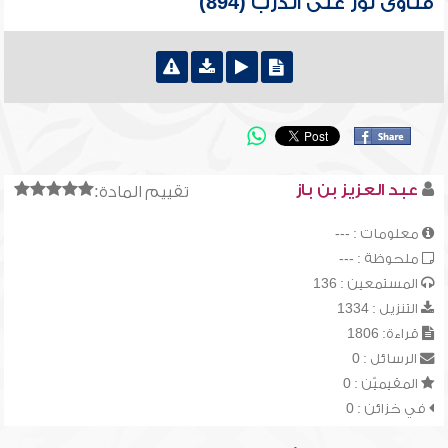
فتاوى نور على الدرب (894)
عبد العزيز بن باز
تقييم المادة:
معلومات : ---
ملحوظة : ---
المستمعين : 136
التنزيل : 1334
قراءة: 1806
الرسائل : 0
المقيميّن : 0
في خزائن : 0