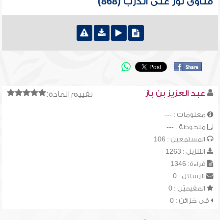
فتاوى نور على الدرب (868)
عبد العزيز بن باز
تقييم المادة:
معلومات : ---
ملحوظة : ---
المستمعين : 106
التنزيل : 1263
قراءة: 1346
الرسائل : 0
المقيميّن : 0
في خزائن : 0