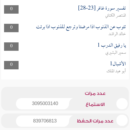
تفسير سورة غافر [23-28]
0
المنتصر الكتاني
تتوب عن الذنوب اذا مرضتا وترجع للذنوب اذا برئت
0
خالد الراشد
يا رفيق الدرب 1
0
سمير البشيري
الأشبال1
0
أبو عبد الملك
عدد مرات
3095003140
الاستماع
عدد مرات الحفظ
839706813