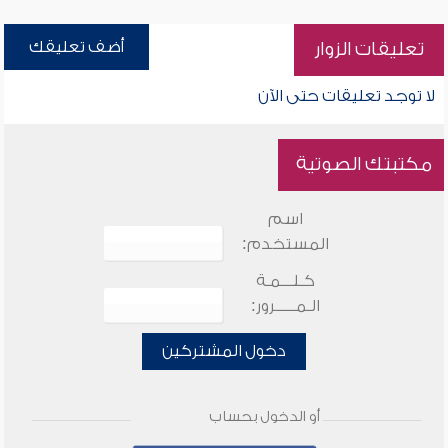
أضف تعليقك
تعليقات الزوار
لا توجد تعليقات حتى الآن
مكتبتك الصوتية
اسم
المستخدم:
كـلـــمـة
الـمـــــرور:
دخول المشتركين
أو الدخول بحساب