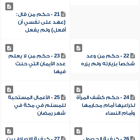
21 - حكم من قال:
(عهد على نفسي أن
أفعل) ولم يفعل
22 - حكم من وعد
23 - حكم من لا يعلم
شخصاً بزيارته ولم يزره
عدد الأيمان التي حنث
فيها
24 - حكم كشف المرأة
25 - الأعمال المستحبة
لذراعيها أمام محارمها
للمسلم في مكة في
وأمام النساء
شهر رمضان
26 - كيفية الحصول
27 - كيفية الإصلاح بين