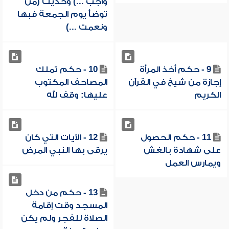
واجب ...) وحديث (من
توضأ يوم الجمعة فبها
ونعمت ...)
9 - حكم أخذ المرأة
10 - حكم تملك
إجازة من شيخ في القرآن
المصاحف المكتوب
الكريم
عليها: وقف لله
11 - حكم الحصول
12 - الآيات التي كان
على شهادة بالغش
يرقى بها النبي المرض
ويمارس العمل
13 - حكم من دخل
المسجد وقت إقامة
الصلاة للفجر ولم يكن