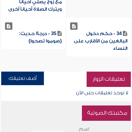
مع زوج يصلي أحياناً
ويترك الصلاة أحياناً أخرى
34 - حكم دخول
35 - درجة حديث:
البالغين من الأقارب على
(صوموا تصحوا)
النساء
أضف تعليقك
تعليقات الزوار
لا توجد تعليقات حتى الآن
مكتبتك الصوتية
اسم