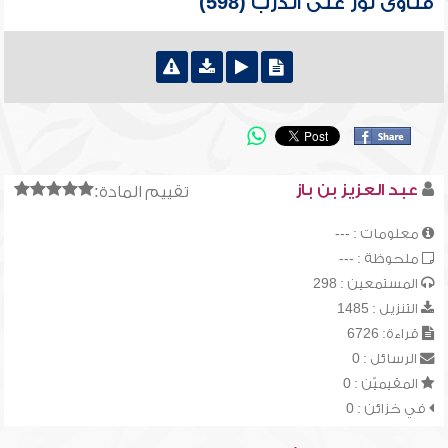
فتاوى نور على الدرب (598)
عبد العزيز بن باز
تقييم المادة:
معلومات : ---
ملحوظة : ---
المستمعين : 298
التنزيل : 1485
قراءة: 6726
الرسائل : 0
المقيميّن : 0
في خزائن : 0