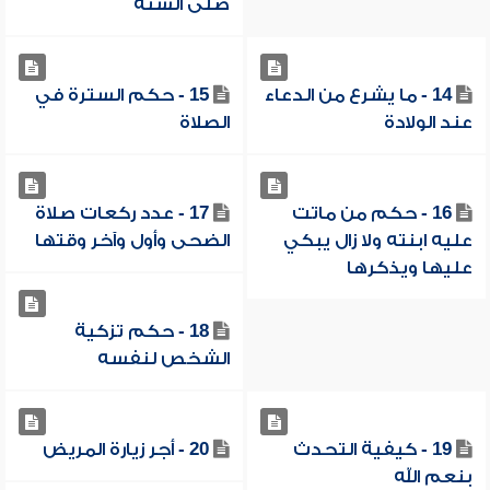
صلى السنة
14 - ما يشرع من الدعاء
15 - حكم السترة في
عند الولادة
الصلاة
16 - حكم من ماتت
17 - عدد ركعات صلاة
عليه ابنته ولا زال يبكي
الضحى وأول وآخر وقتها
عليها ويذكرها
18 - حكم تزكية
الشخص لنفسه
19 - كيفية التحدث
20 - أجر زيارة المريض
بنعم الله