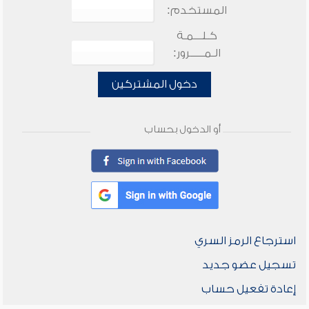
المستخدم:
كـلـــمـة
الـمـــــرور:
دخول المشتركين
أو الدخول بحساب
استرجاع الرمز السري
تسجيل عضو جديد
إعادة تفعيل حساب