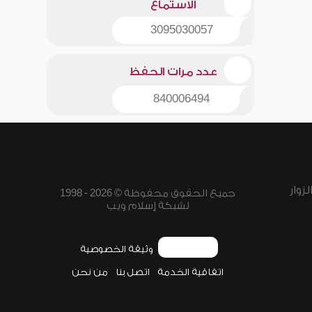
الاستماع
3095030057
عدد مرات الحفظ
840006494
زوار
جميع الحقوق محفوظة © 2026 - 1998
لشبكة إسلام ويب
وثيقة الخصوصية
اتفاقية الخدمة
اتصل بنا
من نحن