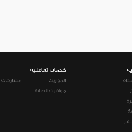
ية
خدمات تفاعلية
داة
المواريث
مشاركات ال
مواقيت الصلاة
رة
ة
عشر