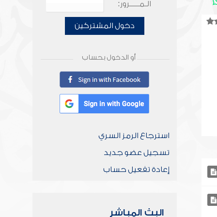
الـمـــــرور:
دخول المشتركين
أو الدخول بحساب
استرجاع الرمز السري
تسجيل عضو جديد
إعادة تفعيل حساب
البث المباشر