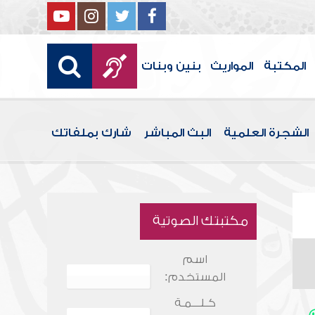
المكتبة
المواريث
بنين وبنات
الشجرة العلمية
البث المباشر
شارك بملفاتك
مكتبتك الصوتية
اسم
المستخدم:
كـلـــمـة