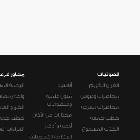
الصوتيات
محاور فرع
القرآن الكريم
أناشيد
الرحمة المه
محاضرات ودروس
متون علمية
واحة رمضان
ومنظومات
محاضرات مفرغة
الحج و العم
مختارات من الأذان
خطب جمعة
خطب جمع
أدعية و أذكار
الكتاب المسموع
القراءات ال
استراحة التسجيلات