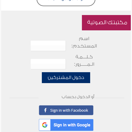
مكتبتك الصوتية
اسم
المستخدم:
كـلـــمـة
الـمـــــرور:
دخول المشتركين
أو الدخول بحساب