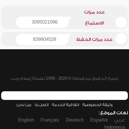
عدد مرات
3095021096
الاستماع
عدد مرات الحفظ
839904528
جميع الحقوق محفوظة © 2026 - 1998 لشبكة إسلام ويب
وثيقة الخصوصية
اتفاقية الخدمة
اتصل بنا
من نحن
لغات الموقع:
عربي
Español
Deutsch
Français
English
Indonesia