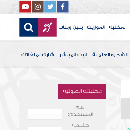
المكتبة
المواريث
بنين وبنات
الشجرة العلمية
البث المباشر
شارك بملفاتك
مكتبتك الصوتية
اسم
المستخدم:
كـلـــمـة