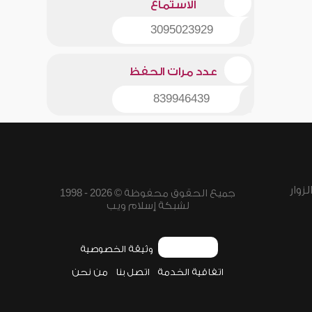
الاستماع
3095023929
عدد مرات الحفظ
839946439
زوار
جميع الحقوق محفوظة © 2026 - 1998
لشبكة إسلام ويب
وثيقة الخصوصية
اتفاقية الخدمة
اتصل بنا
من نحن