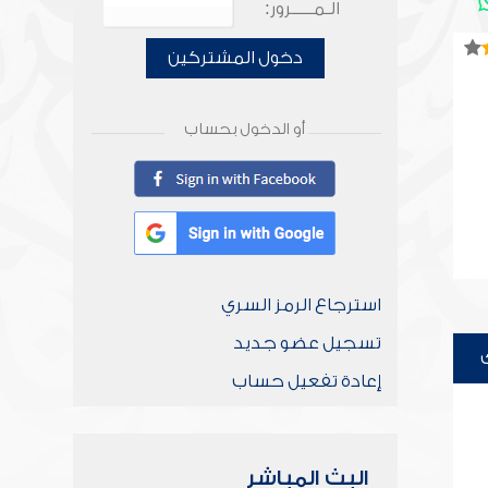
الـمـــــرور:
دخول المشتركين
أو الدخول بحساب
استرجاع الرمز السري
تسجيل عضو جديد
إعادة تفعيل حساب
البث المباشر