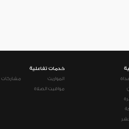
ية
خدمات تفاعلية
داة
المواريث
مشاركات ال
مواقيت الصلاة
رة
ة
عشر