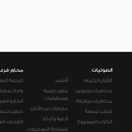
الصوتيات
محاور فرع
القرآن الكريم
أناشيد
الرحمة المه
محاضرات ودروس
متون علمية
واحة رمضان
ومنظومات
محاضرات مفرغة
الحج و العم
مختارات من الأذان
خطب جمعة
خطب جمع
أدعية و أذكار
الكتاب المسموع
القراءات ال
استراحة التسجيلات