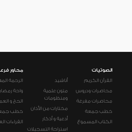
الصوتيات
محاور فرع
القرآن الكريم
أناشيد
الرحمة المه
محاضرات ودروس
متون علمية
واحة رمضان
ومنظومات
محاضرات مفرغة
الحج و العم
مختارات من الأذان
خطب جمعة
خطب جمع
أدعية و أذكار
الكتاب المسموع
القراءات ال
استراحة التسجيلات