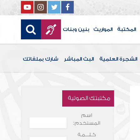
المكتبة
المواريث
بنين وبنات
الشجرة العلمية
البث المباشر
شارك بملفاتك
مكتبتك الصوتية
اسم
المستخدم:
كـلـــمـة