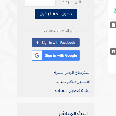
الـمـــــرور:
دخول المشتركين
أو الدخول بحساب
استرجاع الرمز السري
تسجيل عضو جديد
إعادة تفعيل حساب
البث المباشر