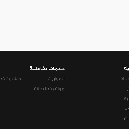
ية
خدمات تفاعلية
داة
المواريث
مشاركات ال
مواقيت الصلاة
رة
ة
عشر