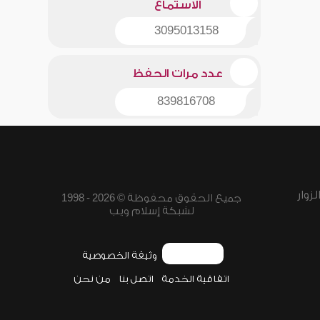
الاستماع
3095013158
عدد مرات الحفظ
839816708
زوار
جميع الحقوق محفوظة © 2026 - 1998
لشبكة إسلام ويب
وثيقة الخصوصية
اتفاقية الخدمة
اتصل بنا
من نحن