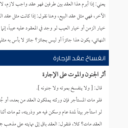
يعني: إذا أبرم هذا العقد بين طرفين فهو عقد واجب لازم، لا 
الآخر، فهي مثل عقد البيع، وهنا نقول: إذا كانت مثل عقد البي
خيار الزمن أو خيار العيب لو وجد في المعقود عليه عيباً، إن
النهائي، يكون هذا جائزاً أو ليس بجائز؟ جائز لا بأس به مثلما
انفساخ عقد الإجارة
أثر الجنون والموت على الإجارة
قال: [ ولا ينفسخ بموته ولا جنونه ].
فلو مات المستأجر فإن ورثته يملكون العقد من بعده، أو جُ
لو استأجر بيتاً لمدة عام وسكن فيه هو وذريته، ثم مات أث
العقد مات؟ كلا، فنقول: العقد باق إلى نهايته على مذهب ج