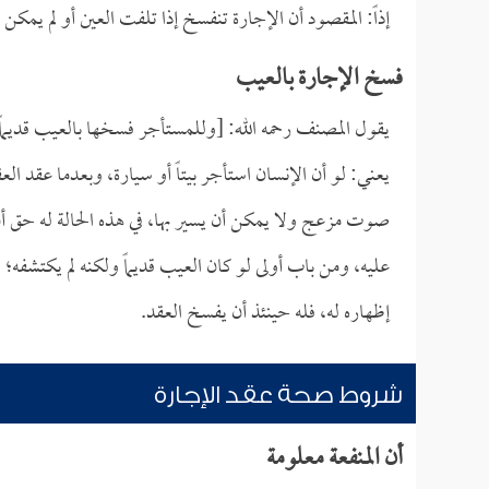
إذاً: المقصود أن الإجارة تنفسخ إذا تلفت العين أو لم يمكن اس
فسخ الإجارة بالعيب
يقول المصنف رحمه الله: [وللمستأجر فسخها بالعيب قديماً ك
يعني: لو أن الإنسان استأجر بيتاً أو سيارة، وبعدما عقد 
صوت مزعج ولا يمكن أن يسير بها، في هذه الحالة له حق أن 
عليه، ومن باب أولى لو كان العيب قديماً ولكنه لم يكتشفه؛ ل
إظهاره له، فله حينئذ أن يفسخ العقد.
شروط صحة عقد الإجارة
أن المنفعة معلومة