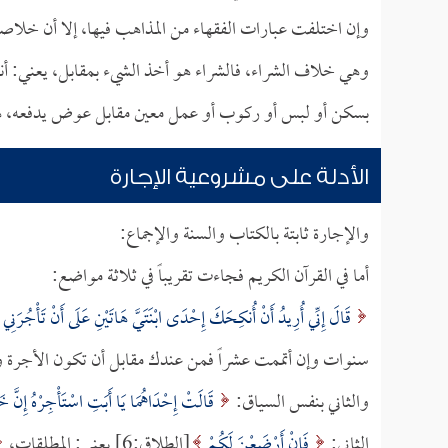
وإن اختلفت عبارات الفقهاء من المذاهب فيها، إلا أن خلاصة
وهي خلاف الشراء، فالشراء هو أخذ الشيء بمقابل، يعني: أنه 
بسكن أو لبس أو ركوب أو عمل معين مقابل عوض يدفعه، هذ
الأدلة على مشروعية الإجارة
والإجارة ثابتة بالكتاب والسنة والإجماع:
أما في القرآن الكريم فجاءت تقريباً في ثلاثة مواضع:
قَالَ إِنِّي أُرِيدُ أَنْ أُنكِحَكَ إِحْدَى ابْنَتَيَّ هَاتَيْنِ عَلَى أَنْ تَأْجُرَنِي
سنوات وإن أتممت عشراً فمن عندك مقابل أن تكون الأجرة 
والثاني بنفس السياق:
قَالَتْ إِحْدَاهُمَا يَا أَبَتِ اسْتَأْجِرْهُ إِنَّ 
الثاني:
فَإِنْ أَرْضَعْنَ لَكُمْ
[الطلاق:6] يعني: المطلقات،