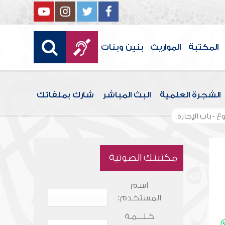
المكتبة
المواريث
بنين وبنات
الشجرة العلمية
البث المباشر
شارك بملفاتك
ع - باب الإجارة
مكتبتك الصوتية
اسم
المستخدم:
كـلـــمـة