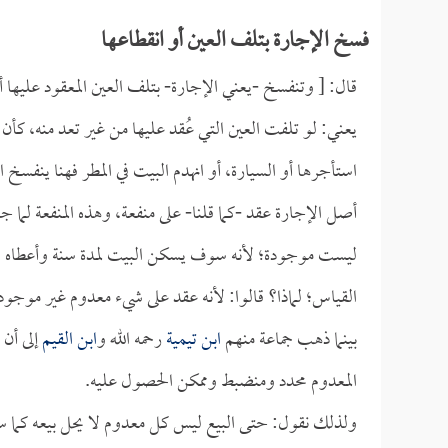
فسخ الإجارة بتلف العين أو انقطاعها
قال: [ وتنفسخ -يعني الإجارة- بتلف العين المعقود عليها أو
يعني: لو تلفت العين التي عُقد عليها من غير تعد منه، كأن 
استأجرها أو السيارة، أو انهدم البيت في المطر فهنا ينفسخ ا
أصل الإجارة عقد -كما قلنا- على منفعة، وهذه المنفعة لما
ليست موجودة؛ لأنه سوف يسكن البيت لمدة سنة وأعطاه الأ
القياس؛ لماذا؟ قالوا: لأنه عقد على شيء معدوم غير موجود
بينما ذهب جماعة منهم
ابن تيمية
رحمه الله و
ابن القيم
إلى أن 
المعدوم محدد ومنضبط وممكن الحصول عليه.
ولذلك نقول: حتى البيع ليس كل معدوم لا يحل بيعه كما س