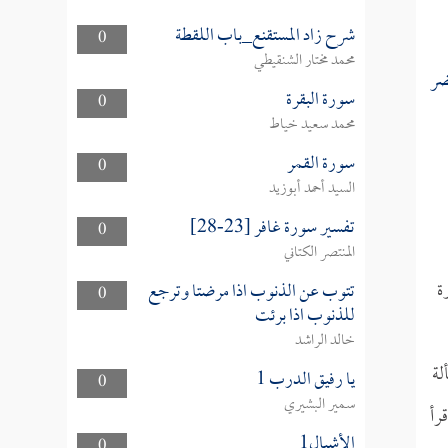
شرح زاد المستقنع_باب اللقطة
0
محمد مختار الشنقيطي
ضر
سورة البقرة
0
محمد سعيد خياط
سورة القمر
0
السيد أحمد أبوزيد
تفسير سورة غافر [23-28]
0
المنتصر الكتاني
ة
تتوب عن الذنوب اذا مرضتا وترجع
0
للذنوب اذا برئت
خالد الراشد
لة
يا رفيق الدرب 1
0
سمير البشيري
رأ
الأشبال1
0