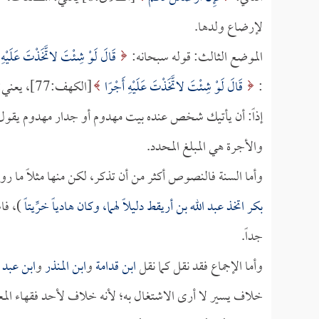
لإرضاع ولدها.
الموضع الثالث: قوله سبحانه:
قَالَ لَوْ شِئْتَ لاتَّخَذْتَ عَلَيْهِ
:
قَالَ لَوْ شِئْتَ لاتَّخَذْتَ عَلَيْهِ أَجْرًا
[الكهف:77]، يعني: لو قمت ببناء الجدار مقابل أجرة.
إذاً: أن يأتيك شخص عنده بيت مهدوم أو جدار مهدوم يقول: ابن
والأجرة هي المبلغ المحدد.
وأما السنة فالنصوص أكثر من أن تذكر، لكن منها مثلاً ما رو
بكر
اتخذ
عبد الله بن أريقط
دليلاً لهما، وكان هادياً خرِّيتاً
)، فا
جداً.
وأما الإجماع فقد نقل كما نقل
ابن قدامة
و
ابن المنذر
و
ابن عبد ا
خلاف يسير لا أرى الاشتغال به؛ لأنه خلاف لأحد فقهاء الم