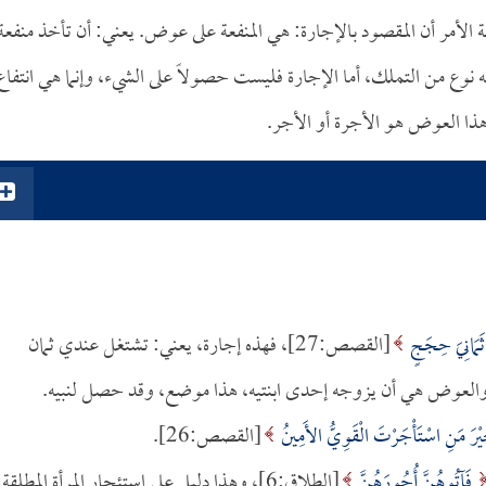
 الأمر أن المقصود بالإجارة: هي المنفعة على عوض. يعني: أن تأخذ منفعة
نوع من التملك، أما الإجارة فليست حصولاً على الشيء، وإنما هي انتفاع 
ا العوض هو الأجرة أو الأجر.
 ثَمَانِيَ حِجَجٍ
[القصص:27]، فهذه إجارة، يعني: تشتغل عندي ثمان
والعوض هي أن يزوجه إحدى ابنتيه، هذا موضع، وقد حصل لنبيه.
خَيْرَ مَنِ اسْتَأْجَرْتَ الْقَوِيُّ الأَمِينُ
[القصص:26].
فَآتُوهُنَّ أُجُورَهُنَّ
[الطلاق:6]، وهذا دليل على استئجار المرأة المطلقة