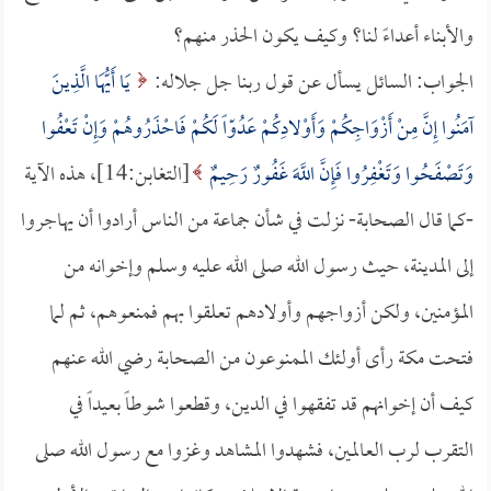
والأبناء أعداءً لنا؟ وكيف يكون الحذر منهم؟
الجواب: السائل يسأل عن قول ربنا جل جلاله:
يَا أَيُّهَا الَّذِينَ
آمَنُوا إِنَّ مِنْ أَزْوَاجِكُمْ وَأَوْلادِكُمْ عَدُوّاً لَكُمْ فَاحْذَرُوهُمْ وَإِنْ تَعْفُوا
وَتَصْفَحُوا وَتَغْفِرُوا فَإِنَّ اللَّهَ غَفُورٌ رَحِيمٌ
[التغابن:14]، هذه الآية
-كما قال الصحابة- نزلت في شأن جماعة من الناس أرادوا أن يهاجروا
إلى المدينة، حيث رسول الله صلى الله عليه وسلم وإخوانه من
المؤمنين، ولكن أزواجهم وأولادهم تعلقوا بهم فمنعوهم، ثم لما
فتحت مكة رأى أولئك الممنوعون من الصحابة رضي الله عنهم
كيف أن إخوانهم قد تفقهوا في الدين، وقطعوا شوطاً بعيداً في
التقرب لرب العالمين، فشهدوا المشاهد وغزوا مع رسول الله صلى