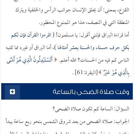
القزع، بمعنى: أن يحلق الإنسان جوانب الرأس والخلفية ويترك
المنطقة التي في النصف، هذا هو الممنوع المحظور.
أما قراءة البراق فإنني أقول: يا مسلمون! (
اقرءوا القرآن فإن لكم
بكل حرف حسنة، والحسنة بعشر أمثالها
)، أما البراق أو غيره مما كتبه
الناس كم فيه من الحسنات؟ الله أعلم.
أَتَسْتَبْدِلُونَ الَّذِي هُوَ أَدْنَى
بِالَّذِي هُوَ خَيْرٌ
[البقرة:61] .
وقت صلاة الضحى بالساعة
السؤال: الساعة كم تكون صلاة الضحى؟
الجواب: صلاة الضحى من بعد شروق الشمس بنحو ربع ساعة يبدأ