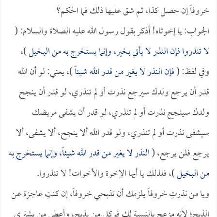
خروفاً إن حصل كذا، ثم شق عليها ذلك فما الحكم؟
الجواب: يا إخوتاه! أذكر بقول رسول الله عليه الصلاة والسلام: (
لا تنذروا فإن النذر لا يأتي بخير، وإنما يستخرج به من البخيل
)،
وفي لفظ: (
فإن النذر لا يغير من قدر الله شيئاً
)، يعني: لو أن الله
قدر أن يرجع ولدك سيرجع نذرت أو لم تنذري، لو قدر أن ينجح
ولدك سينجح نذرت أو لم تنذري، لو قدر أن يشفى مريضك
سيشفى نذرت أو لم تنذري، ولو قدر الله ألا ينجح، ألا يشفى، ألا
يرجع فلن يرجع، (
النذر لا يغير من قدر الله شيئاً، وإنما يستخرج به
من البخيل
)، فلذلك يا أيها الإخوة والأخوات! لا تنذروا.
ويا من نذرتِ خروفاً يلزمك أن تذبحي خروفاً، إن كنتِ عاجزة عن
الذبح؛ لأنه مزعج بالنسبة لك فوكلي من يذبح، وأعطي من يشتري