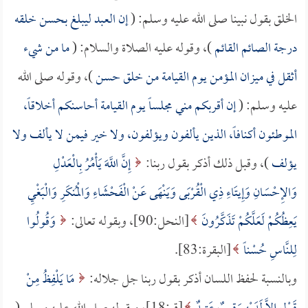
الخلق بقول نبينا صلى الله عليه وسلم: (
إن العبد ليبلغ بحسن خلقه
درجة الصائم القائم
)، وقوله عليه الصلاة والسلام: (
ما من شيء
أثقل في ميزان المؤمن يوم القيامة من خلق حسن
)، وقوله صلى الله
عليه وسلم: (
إن أقربكم مني مجلساً يوم القيامة أحاسنكم أخلاقاً،
الموطئون أكنافاً، الذين يألفون ويؤلفون، ولا خير فيمن لا يألف ولا
يؤلف
)، وقبل ذلك أذكر بقول ربنا:
إِنَّ اللَّهَ يَأْمُرُ بِالْعَدْلِ
وَالإِحْسَانِ وَإِيتَاءِ ذِي الْقُرْبَى وَيَنْهَى عَنْ الْفَحْشَاءِ وَالْمُنكَرِ وَالْبَغْيِ
يَعِظُكُمْ لَعَلَّكُمْ تَذَكَّرُونَ
[النحل:90]، وبقوله تعالى:
وَقُولُوا
لِلنَّاسِ حُسْناً
[البقرة:83].
وبالنسبة لحفظ اللسان أذكر بقول ربنا جل جلاله:
مَا يَلْفِظُ مِنْ