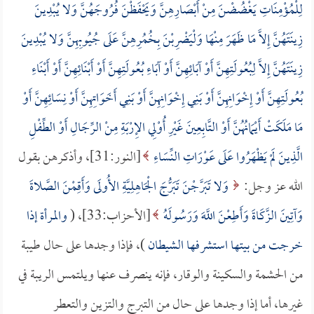
لِلْمُؤْمِنَاتِ يَغْضُضْنَ مِنْ أَبْصَارِهِنَّ وَيَحْفَظْنَ فُرُوجَهُنَّ وَلا يُبْدِينَ
زِينَتَهُنَّ إِلاَّ مَا ظَهَرَ مِنْهَا وَلْيَضْرِبْنَ بِخُمُرِهِنَّ عَلَى جُيُوبِهِنَّ وَلا يُبْدِينَ
زِينَتَهُنَّ إِلاَّ لِبُعُولَتِهِنَّ أَوْ آبَائِهِنَّ أَوْ آبَاءِ بُعُولَتِهِنَّ أَوْ أَبْنَائِهِنَّ أَوْ أَبْنَاءِ
بُعُولَتِهِنَّ أَوْ إِخْوَانِهِنَّ أَوْ بَنِي إِخْوَانِهِنَّ أَوْ بَنِي أَخَوَاتِهِنَّ أَوْ نِسَائِهِنَّ أَوْ
مَا مَلَكَتْ أَيْمَانُهُنَّ أَوْ التَّابِعِينَ غَيْرِ أُوْلِي الإِرْبَةِ مِنْ الرِّجَالِ أَوْ الطِّفْلِ
الَّذِينَ لَمْ يَظْهَرُوا عَلَى عَوْرَاتِ النِّسَاءِ
[النور:31]، وأذكرهن بقول
الله عز وجل:
وَلا تَبَرَّجْنَ تَبَرُّجَ الْجَاهِلِيَّةِ الأُولَى وَأَقِمْنَ الصَّلاةَ
وَآتِينَ الزَّكَاةَ وَأَطِعْنَ اللَّهَ وَرَسُولَهُ
[الأحزاب:33]، (
والمرأة إذا
خرجت من بيتها استشرفها الشيطان
)، فإذا وجدها على حال طيبة
من الحشمة والسكينة والوقار، فإنه ينصرف عنها ويلتمس الريبة في
غيرها، أما إذا وجدها على حال من التبرج والتزين والتعطر