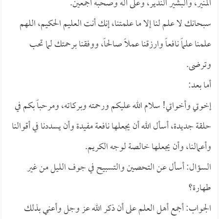
المنير، والبشير النذير، وعلى آله وصحبه أجمعين.
سبحانك لا علم لنا إلا ما علمتنا، إنك أنت العليم الحكيم، اللهم
علمنا علماً نافعاً وارزقنا عملاً صالحاً، ووفقنا برحمتك لما تحب
وترضى.
أما بعد:
إخوتي وأخواتي! سلام الله عليكم ورحمته وبركاته، ومرحباً بكم في
حلقة جديدة، أسأل الله أن يجعلها نافعة مفيدة وأن يسددنا في أقوالنا
وأعمالنا، وأن يجعلها خالصة لوجه الكريم.
السؤال: أسأل عن التحصين والتسبيح في جوف الليل من غير
طهارة؟
الجواب: أجمع أهل العلم على أن ذكر الله عز وجل وأعني بذلك