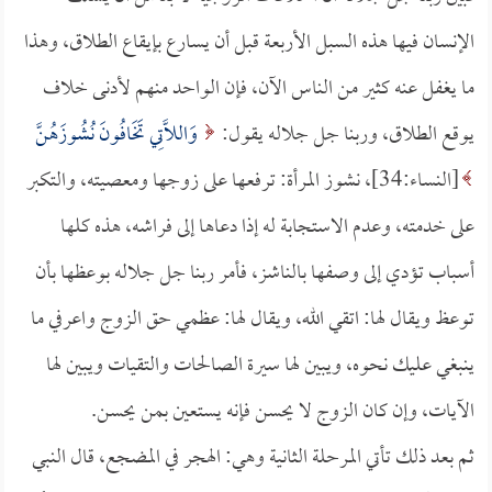
الإنسان فيها هذه السبل الأربعة قبل أن يسارع بإيقاع الطلاق، وهذا
ما يغفل عنه كثير من الناس الآن، فإن الواحد منهم لأدنى خلاف
يوقع الطلاق، وربنا جل جلاله يقول:
وَاللاَّتِي تَخَافُونَ نُشُوزَهُنَّ
[النساء:34]، نشوز المرأة: ترفعها على زوجها ومعصيته، والتكبر
على خدمته، وعدم الاستجابة له إذا دعاها إلى فراشه، هذه كلها
أسباب تؤدي إلى وصفها بالناشز، فأمر ربنا جل جلاله بوعظها بأن
توعظ ويقال لها: اتقي الله، ويقال لها: عظمي حق الزوج واعرفي ما
ينبغي عليك نحوه، ويبين لها سيرة الصالحات والتقيات ويبين لها
الآيات، وإن كان الزوج لا يحسن فإنه يستعين بمن يحسن.
ثم بعد ذلك تأتي المرحلة الثانية وهي: الهجر في المضجع، قال النبي