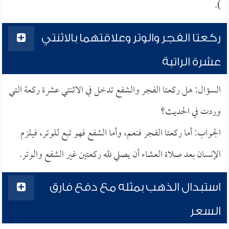
).
ركعتا الفجر والوتر وعلاقتهما بالاثنتي
عشرة الراتبة
السؤال: هل ركعتا الفجر والشفع تدخل في الاثنتي عشرة ركعة التي
وردت في الحديث؟
الجواب: أما ركعتا الفجر فنعم، وأما الشفع فهو تبع للوتر، فيلزم
الإنسان بعد صلاة العشاء أن يصلي لله ركعتين غير الشفع والوتر.
استبدال الذهب بمثله مع دفع فارق
السعر