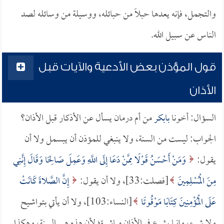
والتجمل، فإنه يعدها حبلاً من حبائله، ووسيلة من وسائله لصد
الناس عن سبيل الله.
قول المؤذن بعض الأدعية والآيات قبل
الأذان
السؤال: أخونا
بابكر
من أم درمان يسأل عن الأذكار قبل الأذان؟
الجواب: ليست من السنة، ولا ينبغي للمؤذن أن يبسمل ولا أن
يقول:
وَمَنْ أَحْسَنُ قَوْلًا مِمَّنْ دَعَا إِلَى اللَّهِ وَعَمِلَ صَالِحًا وَقَالَ إِنَّنِي
مِنَ الْمُسْلِمِينَ
[فصلت:33]، ولا أن يقول:
إِنَّ الصَّلاةَ كَانَتْ
عَلَى الْمُؤْمِنِينَ كِتَابًا مَوْقُوتًا
[النساء:103]، ولا أن يأتي بتواشيح
ولا شيء، وإنما يشرع في الأذان مباشرة؛ لأن هذه هي السنة، وهكذا