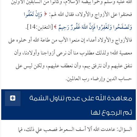
الله عليه وسلم وحموا بيضة الإسلام، وكانوا من السابقين الأولين
فحنقوا على الأزواج والأولاد، فقال الله لهم:
وَإِنْ تَعْفُوا
وَتَصْفَحُوا وَتَغْفِرُوا فَإِنَّ اللَّهَ غَفُورٌ رَحِيمٌ
[التغابن:14].
فالأزواج والأولاد أعداء إن منعوا الأب من طاعة الله أو حملوه على
معصية الله؛ ولذلك مطلوب منا أن نرعى أزواجنا وأولادنا، وأن
ننفق عليهم وأن نترفق بهم، وأن نعطف عليهم، ولكن ليس على
حساب الدين وإرضاء رب العالمين.
معاهدة الله على عدم تناول الشمة
ثم الرجوع لها
السؤال: عاهدت الله ألا أسف السعوط فصعب علي ذلك، فما