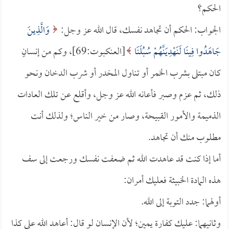
الحكم؟
الجواب: الحكم أن تجاهد نفسك، قال الله عز وجل:
وَالَّذِينَ
جَاهَدُوا فِينَا لَنَهْدِيَنَّهُمْ سُبُلَنَا
[العنكبوت:69]، وكم من إنسانٍ
كان مبتلى بشرب الخمر أو تناول المخدر أو شرب الدخان ونحو
ذلك، ثم عزم وصبر فأعانه الله عز وجل، وأقلع عن تلك العادات
الذميمة والأمور القبيحة، وصار من خير الناس؛ ولذلك أنت
مطلوب منك أن تجاهد.
أما إذا كنت قد عاهدت الله ثم ضعفت نفسك ورجعت إلى سف
هذه المادة الخبيثة فعليك أمران:
أولهما: جدد التوبة إلى الله.
وثانيهما: عليك كفارة يمين؛ لأن الإنسان لو قال: أعاهد الله على كذا