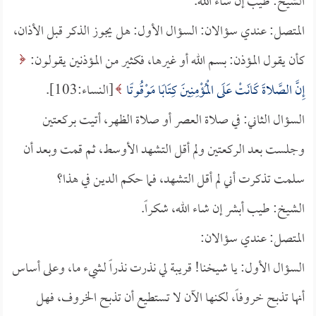
الشيخ: طيب إن شاء الله.
المتصل: عندي سؤالان: السؤال الأول: هل يجوز الذكر قبل الأذان،
كأن يقول المؤذن: بسم الله أو غيرها، فكثير من المؤذنين يقولون:
إِنَّ الصَّلاةَ كَانَتْ عَلَى الْمُؤْمِنِينَ كِتَابًا مَوْقُوتًا
[النساء:103].
السؤال الثاني: في صلاة العصر أو صلاة الظهر، أتيت بركعتين
وجلست بعد الركعتين ولم أقل التشهد الأوسط، ثم قمت وبعد أن
سلمت تذكرت أني لم أقل التشهد، فما حكم الدين في هذا؟
الشيخ: طيب أبشر إن شاء الله، شكراً.
المتصل: عندي سؤالان:
السؤال الأول: يا شيخنا! قريبة لي نذرت نذراً لشيء ما، وعلى أساس
أنها تذبح خروفاً، لكنها الآن لا تستطيع أن تذبح الخروف، فهل