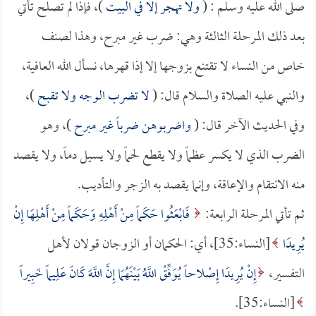
صلى الله عليه وسلم : (
ولا تهجر إلا في البيت
)، فإذا لم تصلح تأتي
بعد ذلك المرحلة الثالثة وهي: ضرب غير مبرح، وهذا لصنف
خاص من النساء لا تقتنع بزوجها إلا إذا قهرها، نسأل الله العافية،
والنبي عليه الصلاة والسلام قال: (
لا تضرب الوجه ولا تقبح
)،
وفي الحديث الآخر قال: (
واضربوهن ضرباً غير مبرح
)، وهو
الضرب الذي لا يكسر عظماً ولا يقطع لحماً ولا يسيل دماً، ولا يقصد
منه الانتقام والإعاقة، وإنما يقصد به الزجر والتأديب.
ثم تأتي المرحلة الرابعة:
فَابْعَثُوا حَكَماً مِنْ أَهْلِهِ وَحَكَماً مِنْ أَهْلِهَا إِنْ
يُرِيدَا
[النساء:35]، أي: الحكمان أو الزوجان قولان لأهل
التفسير،
إِنْ يُرِيدَا إِصْلاحاً يُوَفِّقْ اللَّهُ بَيْنَهُمَا إِنَّ اللَّهَ كَانَ عَلِيماً خَبِيراً
[النساء:35].