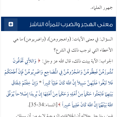
جمهور العلماء.
معنى الهجر والضرب للمرأة الناشز
السؤال: في معنى الآيات: (واهجروهن)، (واضربوهن) ما هي
الأخطاء التي توجب ذلك في الشرع؟
الجواب: الآية بينت ذلك، قال الله عز وجل:
وَاللاَّتِي تَخَافُونَ
نُشُوزَهُنَّ فَعِظُوهُنَّ وَاهْجُرُوهُنَّ فِي الْمَضَاجِعِ وَاضْرِبُوهُنَّ فَإِنْ أَطَعْنَكُمْ
فَلا تَبْغُوا عَلَيْهِنَّ سَبِيلاً إِنَّ اللَّهَ كَانَ عَلِيّاً كَبِيراً
*
وَإِنْ خِفْتُمْ شِقَاقَ
بَيْنِهِمَا فَابْعَثُوا حَكَماً مِنْ أَهْلِهِ وَحَكَماً مِنْ أَهْلِهَا إِنْ يُرِيدَا إِصْلاحاً يُوَفِّقْ
اللَّهُ بَيْنَهُمَا إِنَّ اللَّهَ كَانَ عَلِيماً خَبِيراً
[النساء:34-35].
فبين ربنا جل جلاله أن الخلافات الزوجية لا بد من أن يسلك