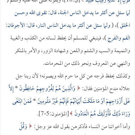
قَوْلٍ إِلاَّ لَدَيْهِ رَقِيبٌ عَتِيدٌ
[ق:18]، وبقوله صلى الله عليه وسلم (
لما سئل عن أكثر ما يدخل الناس الجنة، قال: تقوى الله وحسن
الخلق
)، (
ولما سئل عن أكثر ما يدخل الناس النار، قال: الأجوفان:
الفم والفرج
)، فينبغي للمسلم أن يحفظ لسانه من الكذب والغيبة
والنميمة والسب والشتم واللعن وشهادة الزور، والأمر بالمنكر
والنهي عن المعروف ونحو ذلك من المحرمات.
وكذلك يحفظ فرجه عن كل ما حرم الله ويصونه؛ لأن ربنا جل
جلاله مدح المؤمنين فقال:
وَالَّذِينَ هُمْ لِفُرُوجِهِمْ حَافِظُونَ
*
إِلاَّ
عَلَى أَزْوَاجِهِمْ أوْ مَا مَلَكَتْ أَيْمَانُهُمْ فَإِنَّهُمْ غَيْرُ مَلُومِينَ
*
فَمَنْ ابْتَغَى
وَرَاءَ ذَلِكَ فَأُوْلَئِكَ هُمْ الْعَادُونَ
[المؤمنون:5-7].
وأما أخواتنا من النساء فأذكرهن بقول الله عز وجل:
وَقُلْ