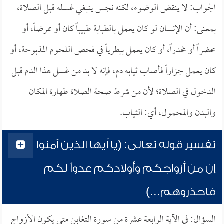
الجواب: لا ينقض الوضوء، لكنه نجس ينبغي غسله قبل الصلاة،
بمعنى: أن الإنسان لو كان يعمل بالطبابة طبيباً كان أو ممرضاً، أو
محضراً أو مخدراً، أو كان يعمل بيطرياً في فحص اللحوم المذبوحة، أو
كان يعمل جزاراً فأصاب ثيابه دم، فإنه لا بد من غسل هذا الدم قبل
الدخول في الصلاة؛ لأن من شرط صحة الصلاة طهارة المكان
والبدن والمحمول، أي: الثياب.
تفسير قوله تعالى: (يا أيها الذين آمنوا
إن من أزواجكم وأولادكم عدواً لكم
فاحذروهم...)
السؤال: في الآية الرابعة عشرة من سورة التغابن متى يكون الأزواج