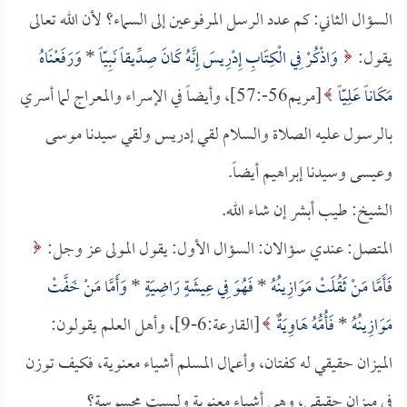
السؤال الثاني: كم عدد الرسل المرفوعين إلى السماء؟ لأن الله تعالى
يقول:
وَاذْكُرْ فِي الْكِتَابِ إِدْرِيسَ إِنَّهُ كَانَ صِدِّيقاً نَبِيّاً
*
وَرَفَعْنَاهُ
مَكَاناً عَلِيّاً
[مريم56-:57]، وأيضاً في الإسراء والمعراج لما أسري
بالرسول عليه الصلاة والسلام لقي إدريس ولقي سيدنا موسى
وعيسى وسيدنا إبراهيم أيضاً.
الشيخ: طيب أبشر إن شاء الله.
المتصل: عندي سؤالان: السؤال الأول: يقول المولى عز وجل:
فَأَمَّا مَنْ ثَقُلَتْ مَوَازِينُهُ
*
فَهُوَ فِي عِيشَةٍ رَاضِيَةٍ
*
وَأَمَّا مَنْ خَفَّتْ
مَوَازِينُهُ
*
فَأُمُّهُ هَاوِيَةٌ
[القارعة:6-9]، وأهل العلم يقولون:
الميزان حقيقي له كفتان، وأعمال المسلم أشياء معنوية، فكيف توزن
في ميزان حقيقي، وهي أشياء معنوية وليست محسوسة؟