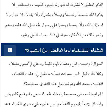
الذكر المطلق لا تشترط له طهارة، فيجوز للجنب وللحائض أن
يذكرا الله تسبيحاً وتحميداً وتهليلاً وتكبيراً، وأن يقولا: لا حول ولا
قوة إلا بالله، وأن يصليا ويسلما على رسول الله صلى الله عليه وسلم
ونحو ذلك من الأذكار، سواء في ذلك جوف الليل وغيره.
قضاء النفساء لما فاتها من الصيام
السؤال: وضعت قبل رمضان بأيام قليلة وبالتالي لم أصم رمضان،
وكان ذلك قبل خمس سنوات فسألت، فقيل لي: عليك القضاء،
فقضيت بحمد الله وعونه، فهل هذه الفتوى صحيحة؟
الجواب: نعم، هي صحيحة إن شاء الله، فالحامل والمرضع كالمريض
والمسافر جميعاً يلزمهم القضاء وليس عليهم شيء سوى القضاء عند