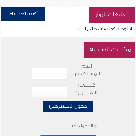
أضف تعليقك
تعليقات الزوار
لا توجد تعليقات حتى الآن
مكتبتك الصوتية
اسم
المستخدم:
كـلـــمـة
الـمـــــرور:
دخول المشتركين
أو الدخول بحساب