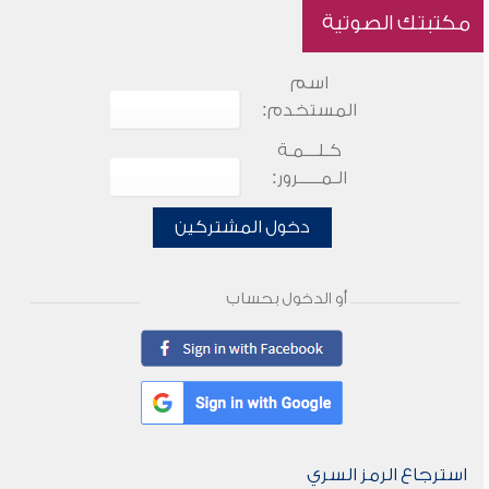
مكتبتك الصوتية
اسم
المستخدم:
كـلـــمـة
الـمـــــرور:
دخول المشتركين
أو الدخول بحساب
استرجاع الرمز السري