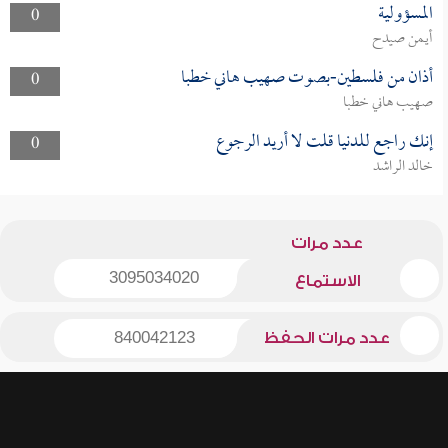
المسؤولية
0
أيمن صيدح
أذان من فلسطين-بصوت صهيب هاني خطبا
0
صهيب هاني خطبا
إنك راجع للدنيا قلت لا أريد الرجوع
0
خالد الراشد
عدد مرات
3095034020
الاستماع
عدد مرات الحفظ
840042123