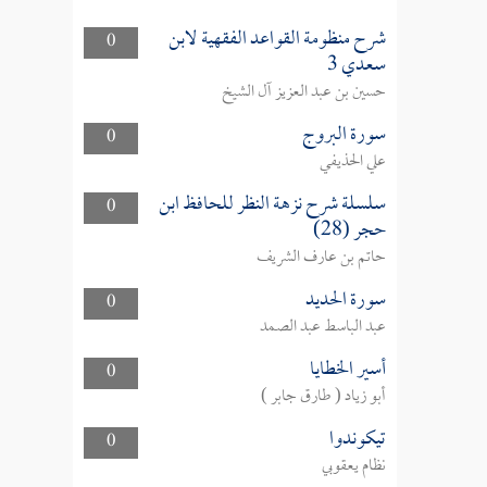
شرح منظومة القواعد الفقهية لابن
0
سعدي 3
حسين بن عبد العزيز آل الشيخ
سورة البروج
0
علي الحذيفي
سلسلة شرح نزهة النظر للحافظ ابن
0
حجر (28)
حاتم بن عارف الشريف
سورة الحديد
0
عبد الباسط عبد الصمد
أسير الخطايا
0
أبو زياد ( طارق جابر )
تيكوندوا
0
نظام يعقوبي