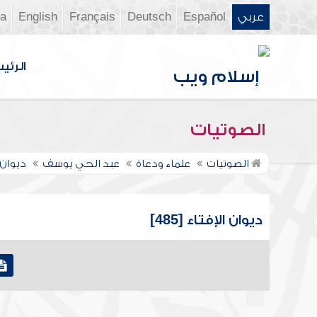
عربي
Español
Deutsch
Français
English
ia
الرئي
الصوتيات
الصوتيات
علماء ودعاة
عبد الحي يوسف
ديوان 
ديوان الإفتاء [485]