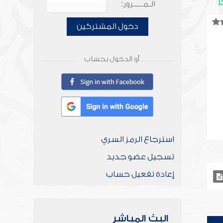
الـمـــــرور:
دخول المشتركين
أو الدخول بحساب
استرجاع الرمز السري
تسجيل عضو جديد
إعادة تفعيل حساب
البث المباشر