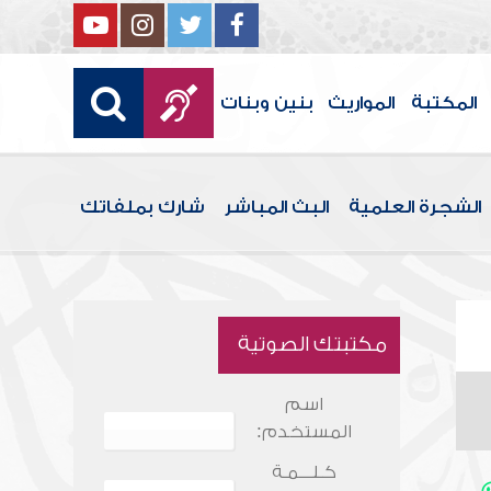
المكتبة
المواريث
بنين وبنات
الشجرة العلمية
البث المباشر
شارك بملفاتك
مكتبتك الصوتية
اسم
المستخدم:
كـلـــمـة