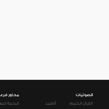
الصوتيات
محاور فرع
القرآن الكريم
أناشيد
الرحمة المه