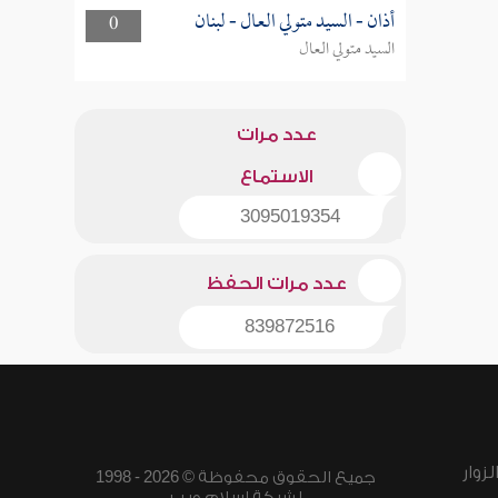
أذان - السيد متولي العال - لبنان
0
السيد متولي العال
عدد مرات
الاستماع
3095019354
عدد مرات الحفظ
839872516
زوار
جميع الحقوق محفوظة © 2026 - 1998
لشبكة إسلام ويب