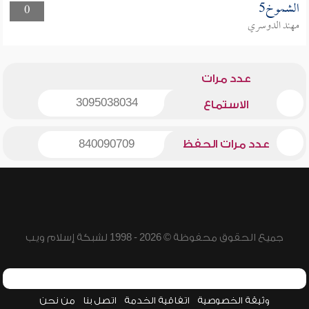
الشموخ5
0
مهند الدوسري
عدد مرات
3095038034
الاستماع
عدد مرات الحفظ
840090709
جميع الحقوق محفوظة © 2026 - 1998 لشبكة إسلام ويب
وثيقة الخصوصية
اتفاقية الخدمة
اتصل بنا
من نحن