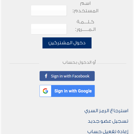
اسم
المستخدم:
كـلـــمـة
الـمـــــرور:
دخول المشتركين
أو الدخول بحساب
استرجاع الرمز السري
تسجيل عضو جديد
إعادة تفعيل حساب