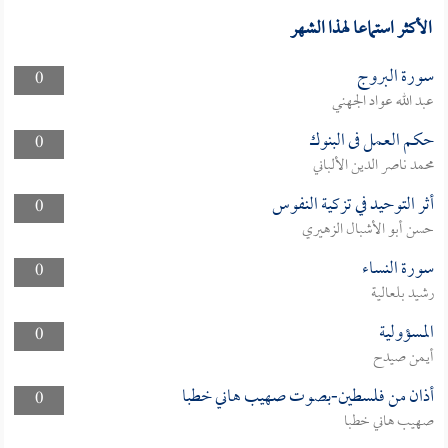
الأكثر استماعا لهذا الشهر
سورة البروج
0
عبد الله عواد الجهني
حكم العمل فى البنوك
0
محمد ناصر الدين الألباني
أثر التوحيد في تزكية النفوس
0
حسن أبو الأشبال الزهيري
سورة النساء
0
رشيد بلعالية
المسؤولية
0
أيمن صيدح
أذان من فلسطين-بصوت صهيب هاني خطبا
0
صهيب هاني خطبا