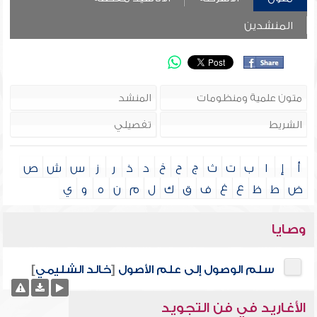
المنشدين
أ
إ
ا
ب
ت
ث
ج
ح
خ
د
ذ
ر
ز
س
ش
ص
ض
ط
ظ
ع
غ
ف
ق
ك
ل
م
ن
ه
و
ي
وصايا
سلم الوصول إلى علم الأصول
[
خالد الشليمي
]
الأغاريد في فن التجويد