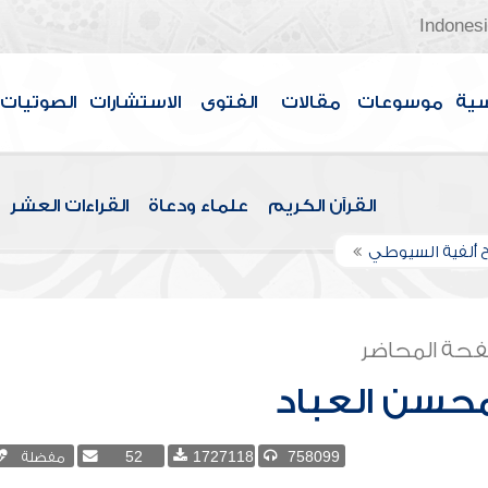
Indones
سية
موسوعات
مقالات
الفتوى
الاستشارات
الصوتيات
القرآن الكريم
علماء ودعاة
القراءات العشر
 ألفية السيوطي
حة المحاضر
محسن العباد
758099
1727118
52
مفضلة