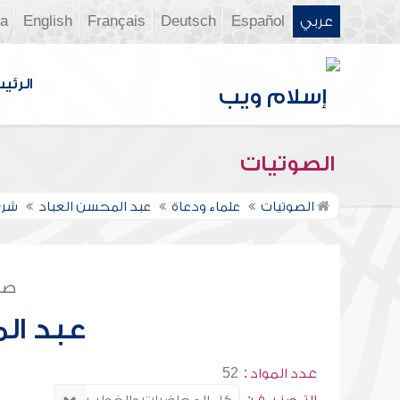
عربي
Español
Deutsch
Français
English
ia
الرئي
الصوتيات
الصوتيات
علماء ودعاة
عبد المحسن العباد
شرح
صف
عبد ال
عدد المواد :
52