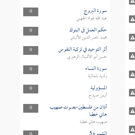
سورة البروج
0
عبد الله عواد الجهني
حكم العمل فى البنوك
0
محمد ناصر الدين الألباني
أثر التوحيد في تزكية النفوس
0
حسن أبو الأشبال الزهيري
سورة النساء
0
رشيد بلعالية
المسؤولية
0
أيمن صيدح
أذان من فلسطين-بصوت صهيب
0
هاني خطبا
صهيب هاني خطبا
الشموخ5
0