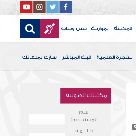
المكتبة
المواريث
بنين وبنات
الشجرة العلمية
البث المباشر
شارك بملفاتك
مكتبتك الصوتية
اسم
المستخدم:
كـلـــمـة