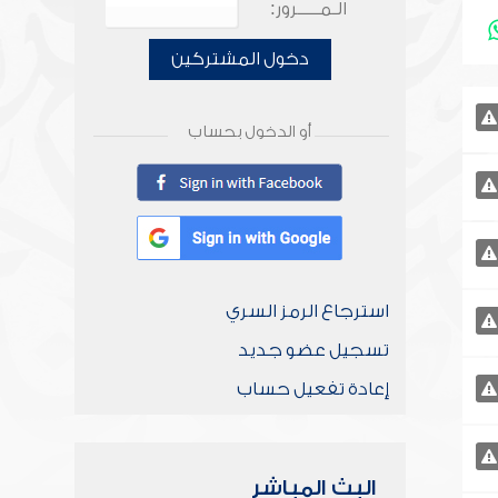
الـمـــــرور:
دخول المشتركين
أو الدخول بحساب
استرجاع الرمز السري
تسجيل عضو جديد
إعادة تفعيل حساب
البث المباشر