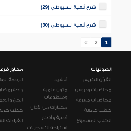
شرح ألفية السيوطي (29)
شرح ألفية السيوطي (30)
2
1
الصوتيات
محاور فرع
القرآن الكريم
أناشيد
الرحمة المه
محاضرات ودروس
متون علمية
واحة رمضان
ومنظومات
محاضرات مفرغة
الحج و العم
مختارات من الأذان
خطب جمعة
خطب جمع
أدعية و أذكار
الكتاب المسموع
القراءات ال
استراحة التسجيلات