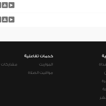
ية
خدمات تفاعلية
داة
المواريث
مشاركات ال
مواقيت الصلاة
رة
ة
عشر