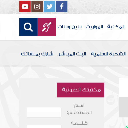
المكتبة
المواريث
بنين وبنات
الشجرة العلمية
البث المباشر
شارك بملفاتك
مكتبتك الصوتية
اسم
المستخدم:
كـلـــمـة