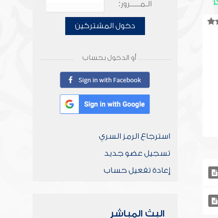
الـمـــــرور:
دخول المشتركين
أو الدخول بحساب
استرجاع الرمز السري
تسجيل عضو جديد
إعادة تفعيل حساب
البث المباشر