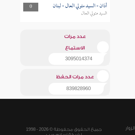
أذان - السيد متولي العال - لبنان
0
السيد متولي العال
عدد مرات
الاستماع
3095014374
عدد مرات الحفظ
839828960
زوار
جميع الحقوق محفوظة © 2026 - 1998
لشبكة إسلام ويب