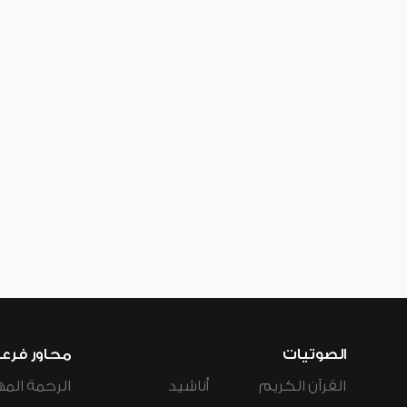
الصوتيات
محاور فرع
القرآن الكريم
أناشيد
الرحمة المه