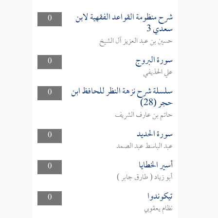
شرح منظومة القواعد الفقهية لابن
0
سعدي 3
حسين بن عبد العزيز آل الشيخ
سورة البروج
0
علي الحذيفي
سلسلة شرح نزهة النظر للحافظ ابن
0
حجر (28)
حاتم بن عارف الشريف
سورة الحديد
0
عبد الباسط عبد الصمد
أسير الخطايا
0
أبو زياد ( طارق جابر )
تيكوندوا
0
نظام يعقوبي