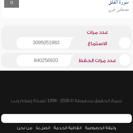
سورة الفلق
0
مصطفى غربي
عدد مرات
3095051983
الاستماع
عدد مرات الحفظ
840256920
جميع الحقوق محفوظة © 2026 - 1998 لشبكة إسلام ويب
وثيقة الخصوصية
اتفاقية الخدمة
اتصل بنا
من نحن