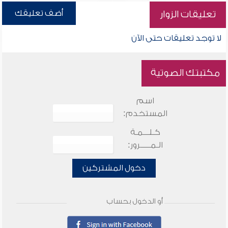
أضف تعليقك
تعليقات الزوار
لا توجد تعليقات حتى الآن
مكتبتك الصوتية
اسم
المستخدم:
كـلـــمـة
الـمـــــرور:
دخول المشتركين
أو الدخول بحساب