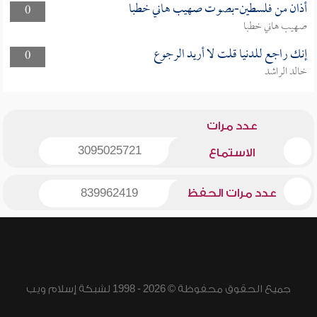
أذان من فلسطين-بصوت صهيب هاني خطبا
0
صهيب هاني خطبا
إنك راجع للدنيا قلت لا أريد الرجوع
0
خالد الراشد
عدد مرات
3095025721
الاستماع
عدد مرات الحفظ
839962419
جميع الحقوق محفوظة © 2026 - 1998 لشبكة إسلام ويب