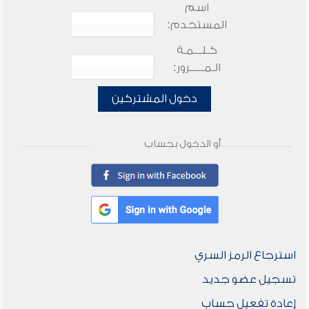
اسم
المستخدم:
كـلـــمـة
الـمـــــرور:
دخول المشتركين
أو الدخول بحساب
استرجاع الرمز السري
تسجيل عضو جديد
إعادة تفعيل حساب