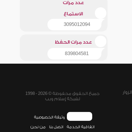
عدد مرات
الاستماع
3095012094
عدد مرات الحفظ
839804581
زوار
جميع الحقوق محفوظة © 2026 - 1998
لشبكة إسلام ويب
وثيقة الخصوصية
اتفاقية الخدمة
اتصل بنا
من نحن