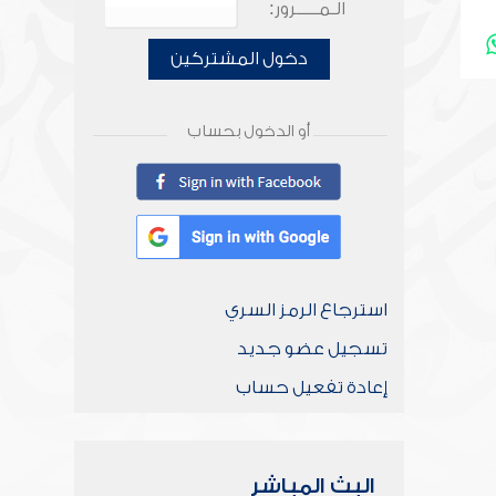
الـمـــــرور:
دخول المشتركين
أو الدخول بحساب
استرجاع الرمز السري
تسجيل عضو جديد
إعادة تفعيل حساب
البث المباشر