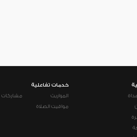
ية
خدمات تفاعلية
داة
المواريث
مشاركات ال
مواقيت الصلاة
رة
ة