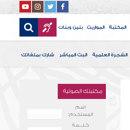
المكتبة
المواريث
بنين وبنات
الشجرة العلمية
البث المباشر
شارك بملفاتك
مكتبتك الصوتية
اسم
المستخدم:
كـلـــمـة