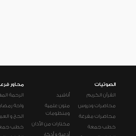
الصوتيات
محاور فرع
القرآن الكريم
أناشيد
الرحمة المه
محاضرات ودروس
متون علمية
واحة رمضان
ومنظومات
محاضرات مفرغة
الحج و العم
مختارات من الأذان
خطب جمعة
خطب جمع
أدعية و أذكار