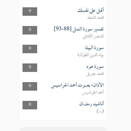
أقبل على نفسك
0
محمد المنجد
تفسير سورة النمل [88-93]
0
المنتصر الكتاني
سورة البينة
0
بهاء الدين الطوالبة
سورة هود
0
محمد جبريل
الأذان- بصوت أحمد الحراسيس
0
أحمد الحراسيس
أناشيد رمضان
0
(...)