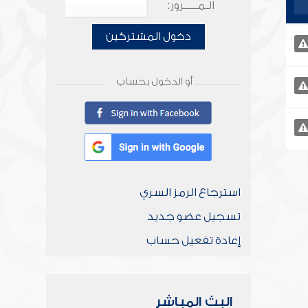
الـمـــــرور:
دخول المشتركين
أو الدخول بحساب
استرجاع الرمز السري
تسجيل عضو جديد
إعادة تفعيل حساب
البث المباشر