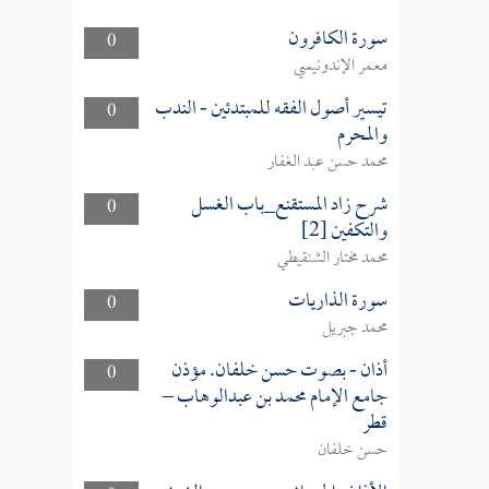
سورة الكافرون
0
معمر الإندونيسي
تيسير أصول الفقه للمبتدئين - الندب
0
والمحرم
محمد حسن عبد الغفار
شرح زاد المستقنع_باب الغسل
0
والتكفين [2]
محمد مختار الشنقيطي
سورة الذاريات
0
محمد جبريل
أذان - بصوت حسن خلفان. مؤذن
0
جامع الإمام محمد بن عبدالوهاب –
قطر
حسن خلفان