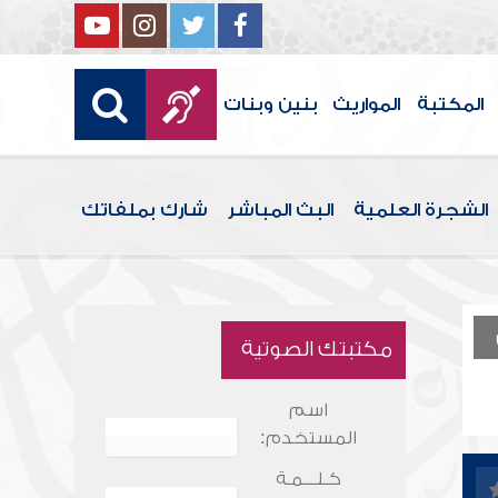
المكتبة
المواريث
بنين وبنات
الشجرة العلمية
البث المباشر
شارك بملفاتك
مكتبتك الصوتية
اسم
المستخدم:
كـلـــمـة