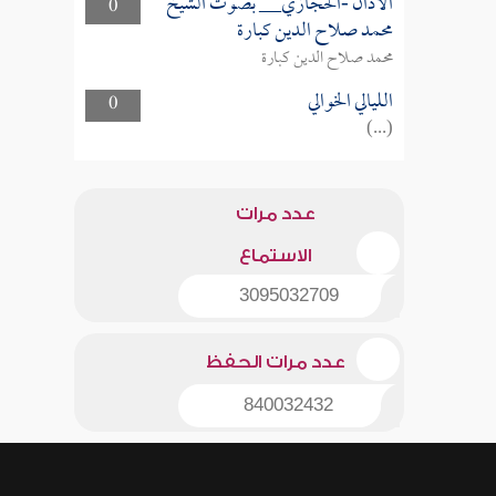
الأذان -الحجازي__ بصوت الشيخ
0
محمد صلاح الدين كبارة
محمد صلاح الدين كبارة
الليالي الخوالي
0
(...)
عدد مرات
الاستماع
3095032709
عدد مرات الحفظ
840032432