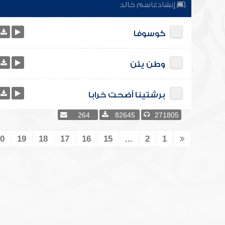
إنشاد:
باسم خالد
كوسوفا
وطن يئن
برشتينا أضحت خرابا
264
82645
271805
0
19
18
17
16
15
...
2
1