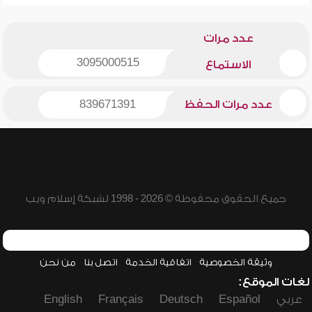
عدد مرات
3095000515
الاستماع
عدد مرات الحفظ
839671391
جميع الحقوق محفوظة © 2026 - 1998 لشبكة إسلام ويب
وثيقة الخصوصية
اتفاقية الخدمة
اتصل بنا
من نحن
لغات الموقع:
عربي
Español
Deutsch
Français
English