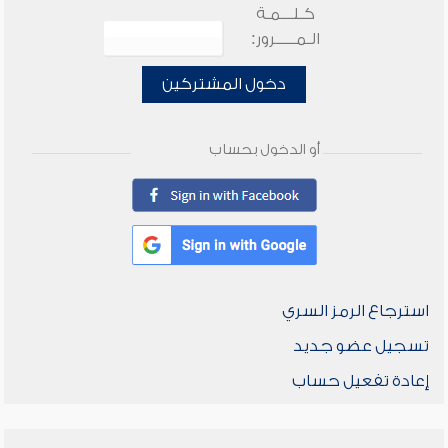
كـلـــمـة
الـمـــــرور:
دخول المشتركين
أو الدخول بحساب
استرجاع الرمز السري
تسجيل عضو جديد
إعادة تفعيل حساب