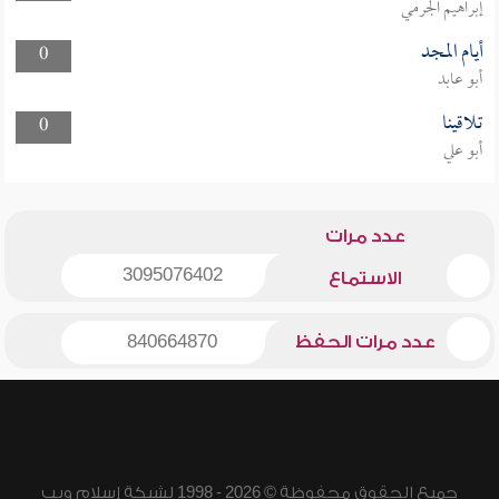
إبراهيم الجرمي
أيام المجد
0
أبو عابد
تلاقينا
0
أبو علي
عدد مرات
3095076402
الاستماع
عدد مرات الحفظ
840664870
جميع الحقوق محفوظة © 2026 - 1998 لشبكة إسلام ويب