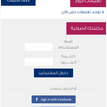
أضف تعليقك
تعليقات الزوار
لا توجد تعليقات حتى الآن
مكتبتك الصوتية
اسم
المستخدم:
كـلـــمـة
الـمـــــرور:
دخول المشتركين
أو الدخول بحساب