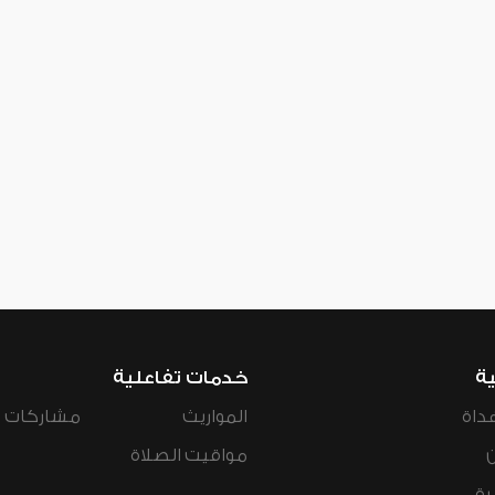
ية
خدمات تفاعلية
داة
المواريث
مشاركات ال
مواقيت الصلاة
رة