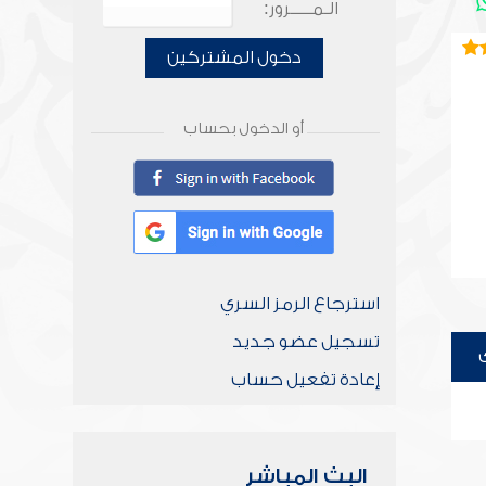
الـمـــــرور:
دخول المشتركين
أو الدخول بحساب
استرجاع الرمز السري
تسجيل عضو جديد
إعادة تفعيل حساب
البث المباشر