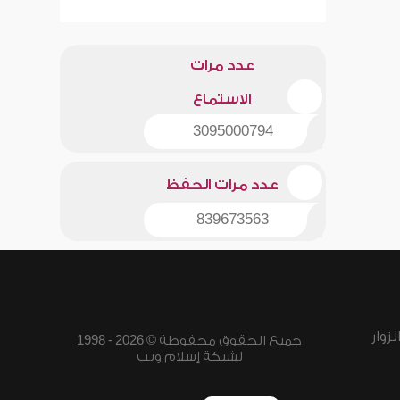
عدد مرات
الاستماع
3095000794
عدد مرات الحفظ
839673563
زوار
جميع الحقوق محفوظة © 2026 - 1998
لشبكة إسلام ويب