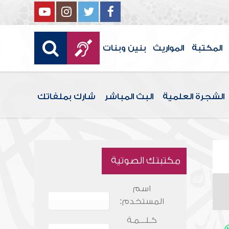
المكتبة
المواريث
بنين وبنات
الشجرة العلمية
البث المباشر
شارك بملفاتك
مكتبتك الصوتية
اسم
المستخدم:
كـلـــمـة