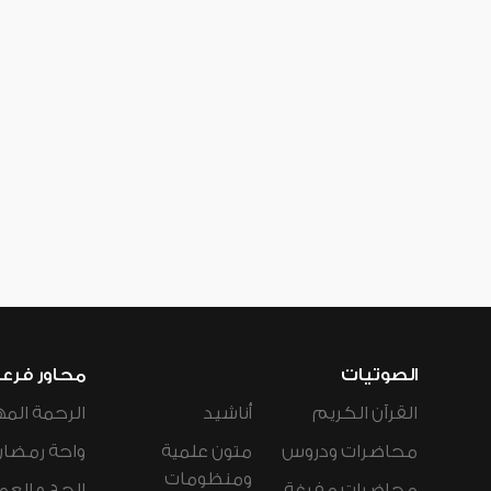
الصوتيات
محاور فرع
القرآن الكريم
أناشيد
الرحمة المه
محاضرات ودروس
متون علمية
واحة رمضان
ومنظومات
محاضرات مفرغة
الحج و العم