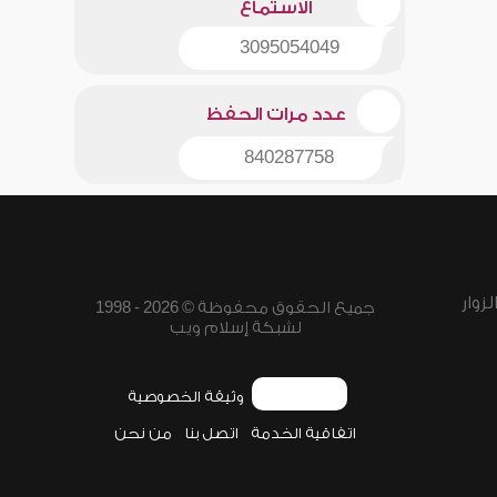
الاستماع
3095054049
عدد مرات الحفظ
840287758
زوار
جميع الحقوق محفوظة © 2026 - 1998
لشبكة إسلام ويب
وثيقة الخصوصية
اتفاقية الخدمة
اتصل بنا
من نحن