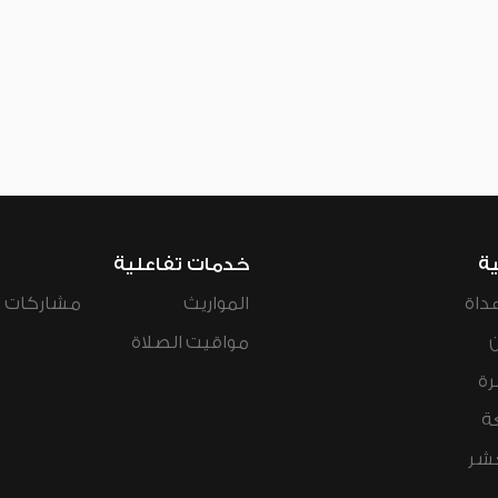
ية
خدمات تفاعلية
داة
المواريث
مشاركات ال
مواقيت الصلاة
رة
ة
عشر