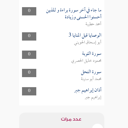
ما جاء في آخر سورة براءة و للذين
0
أحسنوا الحسنى وزيادة
أحمد حطيبة
الوصايا قبل المنايا 3
0
أبو إسحاق الحويني
سورة التوبة
0
محمود خليل الحصري
سورة النحل
0
محمد أبو سنينة
أذان إبراهيم جبر
0
إبراهيم جبر
عدد مرات