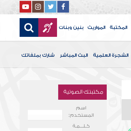
المكتبة
المواريث
بنين وبنات
الشجرة العلمية
البث المباشر
شارك بملفاتك
مكتبتك الصوتية
اسم
المستخدم:
كـلـــمـة