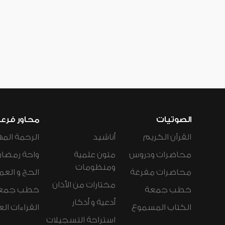
الصوتيات
محاور فرع
القرآن الكريم
أناشيد
الرحمة المه
محاضرات ودروس
متون علمية
واحة رمضان
ومنظومات
محاضرات مفرغة
الحج و العم
مختارات من الأذان
خطب جمعة
خطب جمع
أدعية و أذكار
الكتاب المسموع
القراءات ال
استراحة التسجيلات