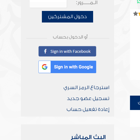
الـمـــــرور:
دخول المشتركين
أو الدخول بحساب
استرجاع الرمز السري
تسجيل عضو جديد
إعادة تفعيل حساب
البث المباشر