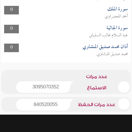
سورة الملك
0
أحمد المعصراوي
سورة الجاثية
0
عبد السلام غالب السفياني
أذان محمد صديق المنشاوي
0
محمد صديق المنشاوي
عدد مرات
3095070352
الاستماع
عدد مرات الحفظ
840520055