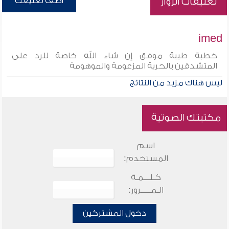
أضف تعليقك
تعليقات الزوار
imed
خطبة طيبة موفق إن شاء الله خاصة للرد على
المتشدقين بالحرية المزعومة والموهومة
ليس هناك مزيد من النتائج
مكتبتك الصوتية
اسم
المستخدم:
كـلـــمـة
الـمـــــرور:
دخول المشتركين