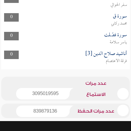
سفر الحوالي
سورة ق
0
محمد ركابي
سورة فصّلت
0
ياسر سلامة
أناشيد صلاح الدين [3]
0
فرقة الاعتصام
عدد مرات
3095019595
الاستماع
عدد مرات الحفظ
839879136