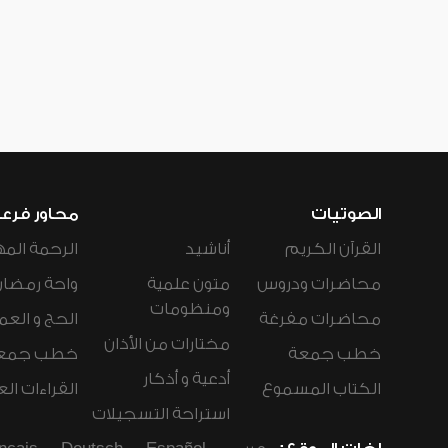
الصوتيات
محاور فرع
القرآن الكريم
أناشيد
الرحمة المه
محاضرات ودروس
متون علمية
واحة رمضان
ومنظومات
محاضرات مفرغة
الحج و العم
مختارات من الأذان
خطب جمعة
خطب جمع
أدعية و أذكار
الكتاب المسموع
القراءات ال
استراحة التسجيلات