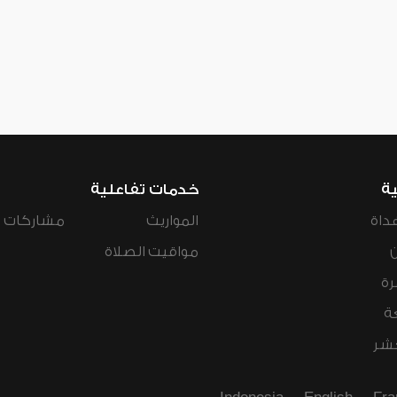
ية
خدمات تفاعلية
داة
المواريث
مشاركات ال
مواقيت الصلاة
رة
ة
عشر