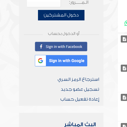
الـمـــــرور:
دخول المشتركين
أو الدخول بحساب
استرجاع الرمز السري
تسجيل عضو جديد
إعادة تفعيل حساب
البث المباشر