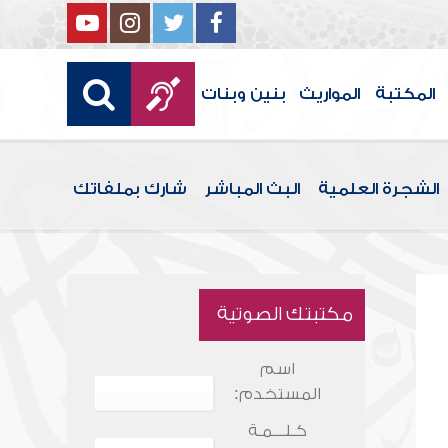
المكتبة
المواريث
بنين وبنات
الشجرة العلمية
البث المباشر
شارك بملفاتك
مكتبتك الصوتية
اسم
المستخدم:
كـلـــمـة