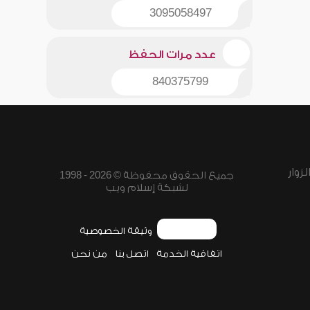
3095058497
عدد مرات الحفظ
840375799
زوار
جميع الحقوق محفوظة © 2026 - 1998
لشبكة إسلام ويب
وثيقة الخصوصية
اتفاقية الخدمة
اتصل بنا
من نحن