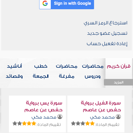
استرجاع الرمز السري
تسجيل عضو جديد
إعادة تفعيل حساب
قرآن كريم
محاضرات
محاضرات
خطب
أناشيد
ودروس
مفرغة
الجمعة
وقصائد
المزيد
المزيد
المزيد
المزيد
المزيد
سورة الفيل برواية
سورة يس برواية
حفص عن عاصم
حفص عن عاصم
محمد مكي
محمد مكي
تقييم المادة:
تقييم المادة: