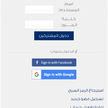
اسم
المستخدم:
كـلـــمـة
الـمـــــرور:
دخول المشتركين
أو الدخول بحساب
استرجاع الرمز السري
تسجيل عضو جديد
إعادة تفعيل حساب