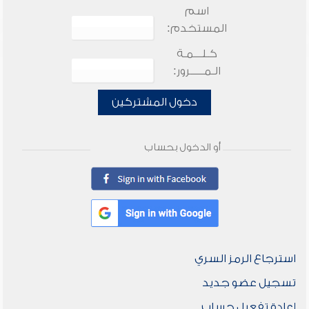
اسم
المستخدم:
كـلـــمـة
الـمـــــرور:
دخول المشتركين
أو الدخول بحساب
استرجاع الرمز السري
تسجيل عضو جديد
إعادة تفعيل حساب