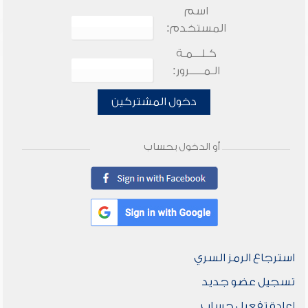
اسم
المستخدم:
كـلـــمـة
الـمـــــرور:
دخول المشتركين
أو الدخول بحساب
استرجاع الرمز السري
تسجيل عضو جديد
إعادة تفعيل حساب