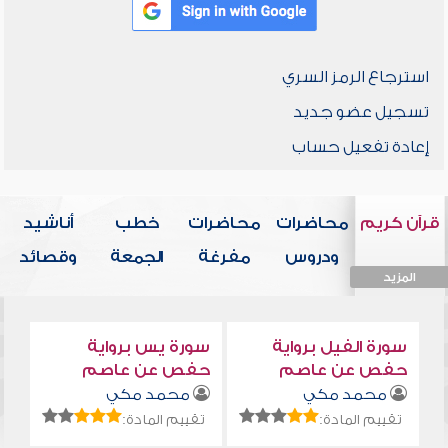
استرجاع الرمز السري
تسجيل عضو جديد
إعادة تفعيل حساب
قرآن كريم
محاضرات
محاضرات
خطب
أناشيد
ودروس
مفرغة
الجمعة
وقصائد
المزيد
المزيد
المزيد
المزيد
المزيد
سورة الفيل برواية
سورة يس برواية
حفص عن عاصم
حفص عن عاصم
محمد مكي
محمد مكي
تقييم المادة:
تقييم المادة: