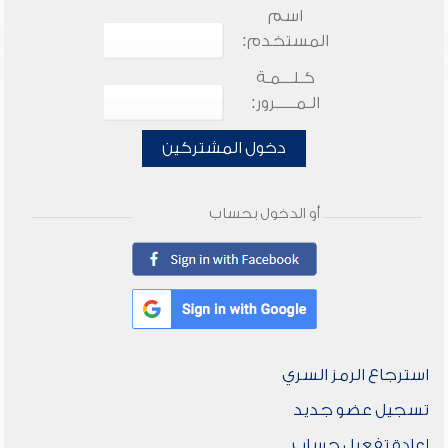
اسم
المستخدم:
كـلـــمـة
الـمـــــرور:
دخول المشتركين
أو الدخول بحساب
استرجاع الرمز السري
تسجيل عضو جديد
إعادة تفعيل حساب