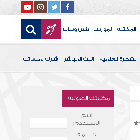
المكتبة
المواريث
بنين وبنات
الشجرة العلمية
البث المباشر
شارك بملفاتك
مكتبتك الصوتية
اسم
المستخدم:
كـلـــمـة