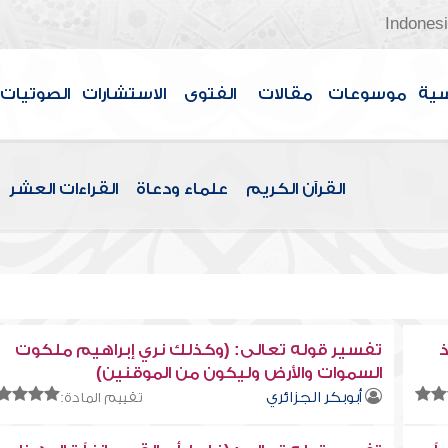
Indones
سية
موسوعات
مقالات
الفتوى
الاستشارات
الصوتيات
القرآن الكريم
علماء ودعاة
القراءات العشر
ذ
تفسير قوله تعالى: (وكذلك نري إبراهيم ملكوت
السموات والأرض وليكون من الموقنين)
أبوبكر الجزائري
تقييم المادة: