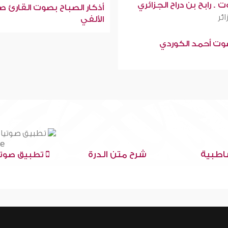
 . رابح بن دراح الجزائري
أذكار الصباح بصوت القارئ ص
ائر
الألفي
صوت أحمد الكوردي
اطبية
شرح متن الدرة
تطبيق صوتي