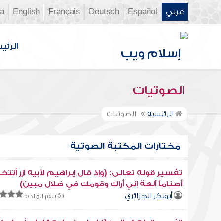
عربي
Español
Deutsch
Français
English
ia
الرئي
الصوتيات
الرئيسية
الصوتيات
مختارات المكتبة الصوتية
تفسير قوله تعالى: (وإذ قال إبراهيم لأبيه آزر أتتخ
أصناماً آلهة إني أراك وقومك في ضلال مبين)
أبوبكر الجزائري
تقييم المادة: