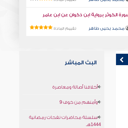
رة الكوثر برواية ابن ذكوان عن ابن عامر
محمد يحيى طاهر
تقييم المادة:
البث المباشر
كتاب تلبيس إبليس 47
ك
أخلاقنا أصالة ومعاصرة
أبو الفرج ابن الجوزي
وأمنهم من خوف 9
سلسلة محاضرات نفحات رمضانية
1444هـ