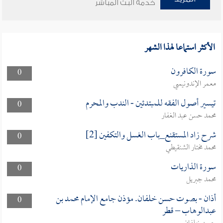
خدمة البث المباشر
الأكثر استماعا لهذا الشهر
سورة الكافرون
0
معمر الإندونيسي
تيسير أصول الفقه للمبتدئين - الندب والمحرم
0
محمد حسن عبد الغفار
شرح زاد المستقنع_باب الغسل والتكفين [2]
0
محمد مختار الشنقيطي
سورة الذاريات
0
محمد جبريل
أذان - بصوت حسن خلفان. مؤذن جامع الإمام محمد بن
0
عبدالوهاب – قطر