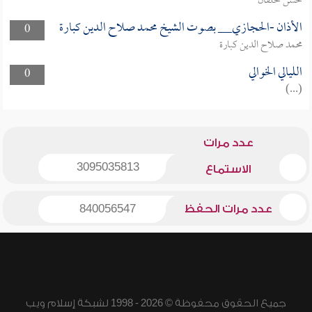
حسن خلفان
الأذان -الحجازي__ بصوت الشيخ محمد صلاح الدين كبارة
0
محمد صلاح الدين كبارة
الليالي الخوالي
0
(...)
عدد مرات
3095035813
الاستماع
عدد مرات الحفظ
840056547
جميع الحقوق محفوظة © 2026 - 1998 لشبكة إسلام ويب