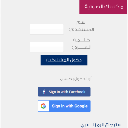
مكتبتك الصوتية
اسم
المستخدم:
كـلـــمـة
الـمـــــرور:
دخول المشتركين
أو الدخول بحساب
استرجاع الرمز السري