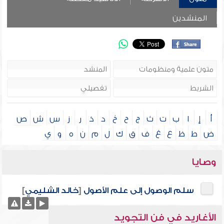
المنشدين
أ
إ
ا
ب
ت
ث
ج
ح
خ
د
ذ
ر
ز
س
ش
ص
ض
ط
ظ
ع
غ
ف
ق
ك
ل
م
ن
ه
و
ي
وصايا
سلم الوصول إلى علم الأصول
[
خالد الشليمي
]
الأغاريد في فن التجويد