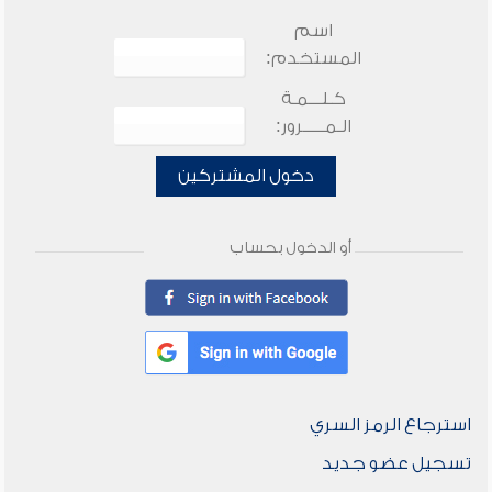
اسم
المستخدم:
كـلـــمـة
الـمـــــرور:
دخول المشتركين
أو الدخول بحساب
استرجاع الرمز السري
تسجيل عضو جديد