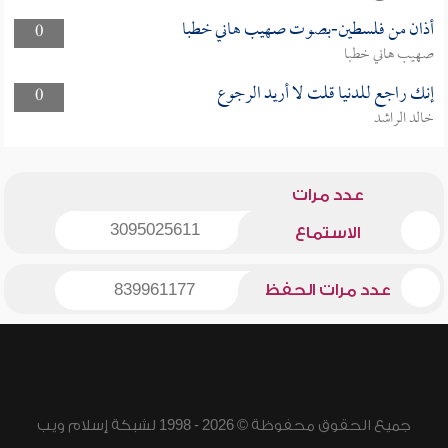
أذان من فلسطين-بصوت صهيب هاني خطبا
0
صهيب هاني خطبا
إنك راجع للدنيا قلت لا أريد الرجوع
0
خالد الراشد
عدد مرات
3095025611
الاستماع
عدد مرات الحفظ
839961177
جميع الحقوق محفوظة © 2026 - 1998 لشبكة إسلام ويب