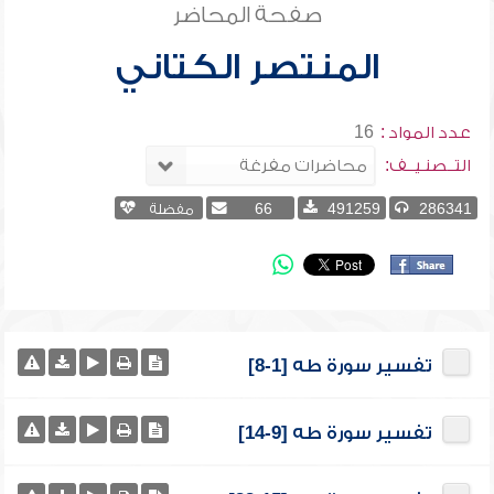
صفحة المحاضر
المنتصر الكتاني
عدد المواد :
16
التــصنـيــف:
286341
491259
66
مفضلة
تفسير سورة طه [1-8]
تفسير سورة طه [9-14]