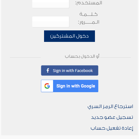
المستخدم:
كـلـــمـة
الـمـــــرور:
دخول المشتركين
أو الدخول بحساب
استرجاع الرمز السري
تسجيل عضو جديد
إعادة تفعيل حساب