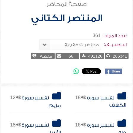
صفحة المحاضر
المنتصر الكتاني
عدد المواد :
361
التــصنـيــف:
286341
491126
66
مفضلة
تفسير سورة
18
تفسير سورة
12
الكهف
مريم
تفسير سورة
16
تفسير سورة
18
طه
الأنبياء