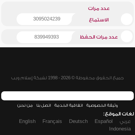
عدد مرات
3095024239
الاستماع
عدد مرات الحفظ
839949393
جميع الحقوق محفوظة © 2026 - 1998 لشبكة إسلام ويب
وثيقة الخصوصية
اتفاقية الخدمة
اتصل بنا
من نحن
لغات الموقع:
عربي
Español
Deutsch
Français
English
Indonesia