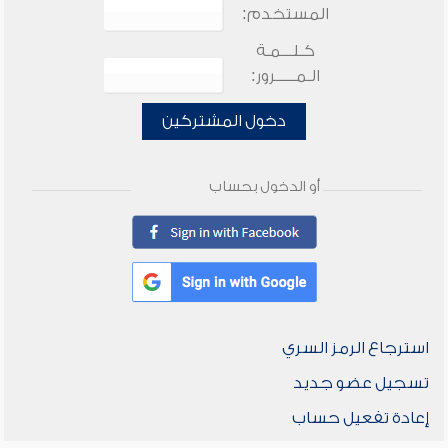
المستخدم:
كـلـــمـة
الـمـــــرور:
دخول المشتركين
أو الدخول بحساب
استرجاع الرمز السري
تسجيل عضو جديد
إعادة تفعيل حساب