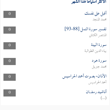
الأكثر استماعا لهذا الشهر
أقبل على نفسك
0
محمد المنجد
تفسير سورة النمل [88-93]
0
المنتصر الكتاني
سورة البينة
0
بهاء الدين الطوالبة
سورة هود
0
محمد جبريل
الأذان- بصوت أحمد الحراسيس
0
أحمد الحراسيس
أناشيد رمضان
0
(...)