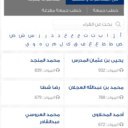
خطب جمعة
خطب جمعة مفرغة
أ
إ
ا
ب
ت
ث
ج
ح
خ
د
ذ
ر
ز
س
ش
ص
ض
ط
ظ
ع
غ
ف
ق
ك
ل
م
ن
ه
و
ي
يحيى بن عثمان المدرس
محمد المنجد
المواد: 932
المواد: 839
محمد بن عبدالله العجلان
رضا شطا
المواد: 768
المواد: 679
أحمد المحلاوى
محمد العروسي
عبدالقادر
المواد: 672