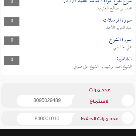
شرح بلوغ المرام - كتاب الطهارة (25)
0
محمد بن صالح العثيمين
سورة المرسلات
0
عبد العزيز الأحمد
سورة الشرح
0
علي الحذيفي
الشاطبية
0
الشيخ:عبد الرشيد بن الشيخ علي صوفي
عدد مرات
3095029489
الاستماع
عدد مرات الحفظ
840001010