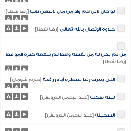
لو كان لابن آدم واد من مال لابتغى ثانيا
[رضا شطا]
حلاوة الإتصال بالله تعالى
[رضا شطا]
من لم يكن له من نفسه واعظ لم تنفعه كثرة المواعظ
[رضا شطا]
اللى يعرف ربنا تنتظره أيام رائعة
[حازم شومان]
ليته سكت
[عبد الرحمن الدرويش]
السجينة
[عبد الرحمن الدرويش]