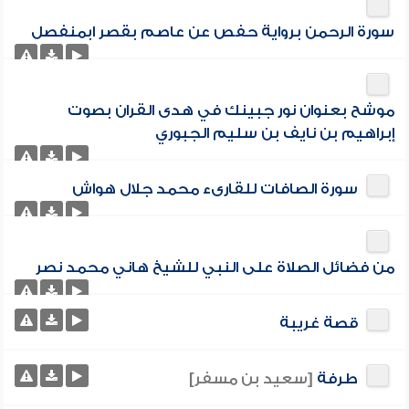
سورة الرحمن برواية حفص عن عاصم بقصر ابمنفصل
موشح بعنوان نور جبينك في هدى القران بصوت
إبراهيم بن نايف بن سليم الجبوري
سورة الصافات للقارىء محمد جلال هواش
من فضائل الصلاة على النبي للشيخ هاني محمد نصر
قصة غريبة
طرفة
[سعيد بن مسفر]