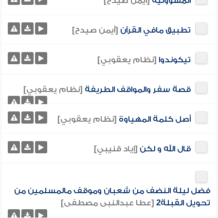
المسؤولية
[أيمن صيدح]
تطبيق مافي القرآن
[أيمن صيدح]
تيكوندوا
[نظام يعقوبي]
قصة سفر والمواقف الطريفة
[نظام يعقوبي]
أصل كلمة المهياوة
[نظام يعقوبي]
قال الله و لكن
[إياد قنيبي]
فضل ليلة النضف من شعبان وموقف مالمسلمين من
تحويل القبلة2
[عطا عبدالنبى مصطفى]