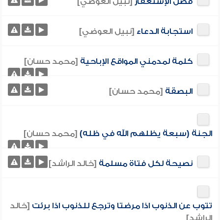
فضل الإستغفار
[نبيل العوضي]
استجابة الدعاء
[نبيل العوضي]
كلمة لمدمني المواقع الإباحية
[محمد حسان]
البصقة
[محمد حسان]
الجنة (سبعة يظلهم الله في ظله)
[محمد حسان]
نصيحة لكل فتاة مسلمة
[خالد الراشد]
تتوب عن الذنوب اذا مرضتا وترجع للذنوب اذا برئت
[خالد
الراشد]