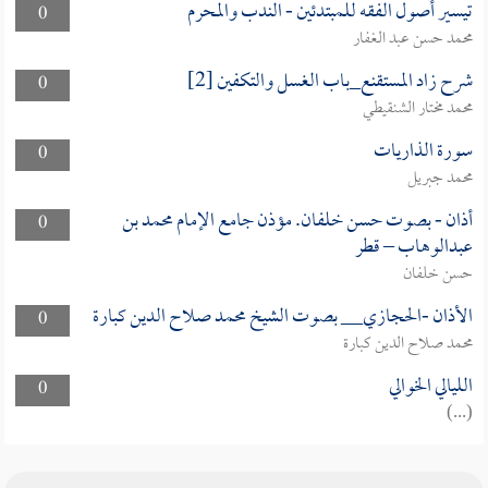
تيسير أصول الفقه للمبتدئين - الندب والمحرم
0
محمد حسن عبد الغفار
شرح زاد المستقنع_باب الغسل والتكفين [2]
0
محمد مختار الشنقيطي
سورة الذاريات
0
محمد جبريل
أذان - بصوت حسن خلفان. مؤذن جامع الإمام محمد بن
0
عبدالوهاب – قطر
حسن خلفان
الأذان -الحجازي__ بصوت الشيخ محمد صلاح الدين كبارة
0
محمد صلاح الدين كبارة
الليالي الخوالي
0
(...)