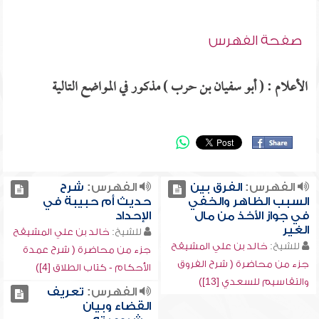
صفحة الفهرس
الأعلام : ( أبو سفيان بن حرب ) مذكور في المواضع التالية
الفهرس:
الفرق بين
الفهرس:
شرح
السبب الظاهر والخفي
حديث أم حبيبة في
في جواز الأخذ من مال
الإحداد
الغير
للشيخ:
خالد بن علي المشيقح
للشيخ:
خالد بن علي المشيقح
جزء من محاضرة ( شرح عمدة
جزء من محاضرة ( شرح الفروق
الأحكام - كتاب الطلاق [4])
والتقاسيم للسعدي [13])
الفهرس:
تعريف
القضاء وبيان