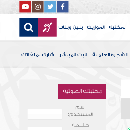
المكتبة
المواريث
بنين وبنات
الشجرة العلمية
البث المباشر
شارك بملفاتك
مكتبتك الصوتية
اسم
المستخدم:
كـلـــمـة