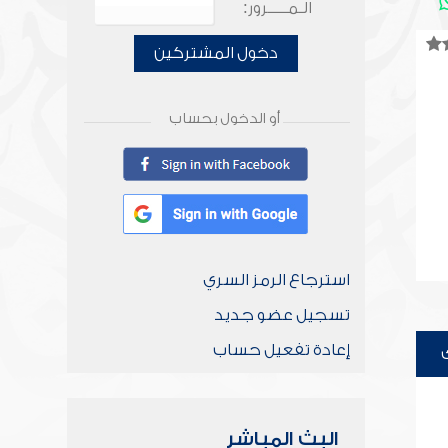
الـمـــــرور:
دخول المشتركين
أو الدخول بحساب
استرجاع الرمز السري
تسجيل عضو جديد
إعادة تفعيل حساب
البث المباشر