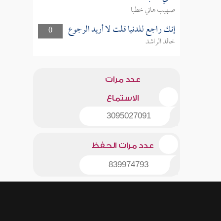
صهيب هاني خطبا
إنك راجع للدنيا قلت لا أريد الرجوع
0
خالد الراشد
عدد مرات
الاستماع
3095027091
عدد مرات الحفظ
839974793