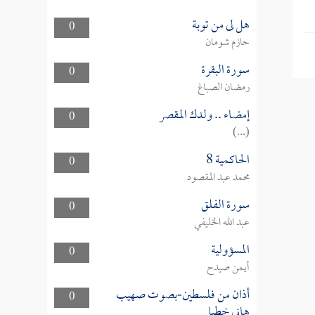
هل لى من توبة
0
حازم شومان
سورة البقرة
0
رمضان الصباغ
إمضاء .. ولدك المقصر
0
(...)
الحاكمية 8
0
محمد عبد المقصود
سورة الفلق
0
عبد الله الخليفي
المسؤولية
0
أيمن صيدح
أذان من فلسطين-بصوت صهيب
0
هاني خطبا